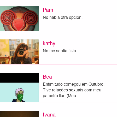
Pam
No había otra opción.
kathy
No me sentía lista
Bea
Enfim,tudo começou em Outubro.
Tive relações sexuais com meu
parceiro fixo (Meu…
Ivana