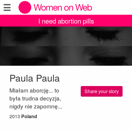
☰
I need abortion pills
Paula Paula
Miałam aborcję... to
Share your story
była trudna decyzja,
nigdy nie zapomnę...
2013
Poland