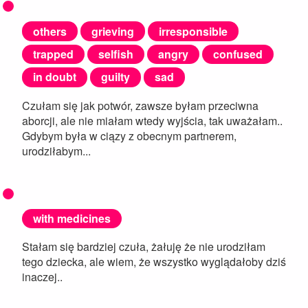
others
grieving
irresponsible
trapped
selfish
angry
confused
in doubt
guilty
sad
Czułam się jak potwór, zawsze byłam przeciwna
aborcji, ale nie miałam wtedy wyjścia, tak uważałam..
Gdybym była w ciązy z obecnym partnerem,
urodziłabym...
with medicines
Stałam się bardziej czuła, żałuję że nie urodziłam
tego dziecka, ale wiem, że wszystko wyglądałoby dziś
inaczej..