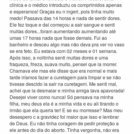
clínica e o médico introduziu os comprimidos apenas
e esperamos! Graças eu n ingeri, pois tinha muito
medo! Passava das 14 horas e nada de sentir dores.
Ele fez toque e daí começou a sair sangue e senti
muitas dores...foram aumentando aumentando até
umas 17 horas nada que fosse demais. Fui ao
banheiro e desceu algo mas não dava pra ver no vaso
se era feto. Eu estava com 02 meses e 01 semana.
Após isso, a noitinha senti muitas dores e uma
fraqueza, frieza, suava muito, pensei que ia morrer.
Chamava ele mas ele disse que era normal e mais
tarde iríamos fazer a curetagem para limpar e se não
tivesse descido ia sair na curetagem. Me senti mal,
achei que ia desmaiar e minha amiga tava apavorada!
Desejei viver como nunca! Só pensava na minha
filha, meu deus ela é a minha vida e eu ali tirando o
irmão que ela queria ter! E se eu morresse? Mas meu
desespero c a gravidez foi maior que isso e lembrar
de Deus. Eu não tinha coragem de pedir proteção a
ele antes do dia do aborto. Tinha vergonha, não era