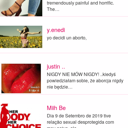
tremendously painful and horrific.
The…
y.enedi
yo decidi un aborto,
justin ..
NIGDY NIE MÓW NIGDY! ..kiedyś
powiedziałam sobie, że aborcja nigdy
nie będzie…
Miih Be
Dia 9 de Setembro de 2019 tive
relação sexual desprotegida com