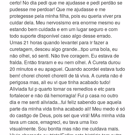
certo! No dia pedi que me ajudasse e pedi perdão se
pudesse me perdoar! Que me ajudasse e me
protegesse pela minha filha, pois eu queria viver pra
cuidar dela. Meu nervosismo era enorme mesmo eu
estando bem cuidada e em um lugar seguro e com
todo suporte disponível caso algo desse errado.
Umas 21 horas quando levantei para ir fazer a
curetagem, desceu algo grande...tipo uma bola, eu
não olhei, só senti. Não tive coragem. Eu estava de
fralda. Então tiraram e eu nem olhei. A Cureta durou
20 minutos e eu apaguei. Quando acordei estava tudo
bem! chorei choreii choreiii de tá viva. A cureta não é
perigosa mas, ali eu vi que tinha acabado tudo!
Aliviada fui p quarto tomar os remedios e etc para
fortalecer e não dá hemorragia! Fui p casa no outro
dia e me senti aliviada...fui feliz sabendo que aquela
parte da minha vida tinha acabado ali! Meu medo é só
do castigo de Deus, pois sei que virá! MAs minha vida
tava um caos, emagreci, eu tava uma lixo
visualmente. Sou bonita mas não me cuidava mais.