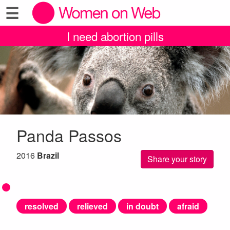
☰
I need abortion pills
Panda Passos
2016
Brazil
Share your story
resolved
relieved
in doubt
afraid