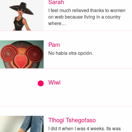
Sarah
I feel much relieved thanks to women
on web because living in a country
where…
Pam
No había otra opción.
Wiwi
Tlhogi Tshegofaso
I did it when I was 4 weeks. Its was