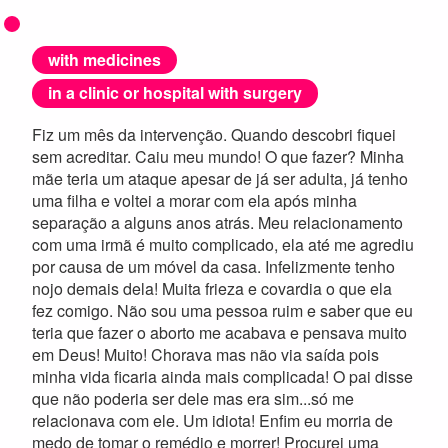
with medicines
in a clinic or hospital with surgery
Fiz um mês da intervenção. Quando descobri fiquei
sem acreditar. Caiu meu mundo! O que fazer? Minha
mãe teria um ataque apesar de já ser adulta, já tenho
uma filha e voltei a morar com ela após minha
separação a alguns anos atrás. Meu relacionamento
com uma irmã é muito complicado, ela até me agrediu
por causa de um móvel da casa. Infelizmente tenho
nojo demais dela! Muita frieza e covardia o que ela
fez comigo. Não sou uma pessoa ruim e saber que eu
teria que fazer o aborto me acabava e pensava muito
em Deus! Muito! Chorava mas não via saída pois
minha vida ficaria ainda mais complicada! O pai disse
que não poderia ser dele mas era sim...só me
relacionava com ele. Um idiota! Enfim eu morria de
medo de tomar o remédio e morrer! Procurei uma