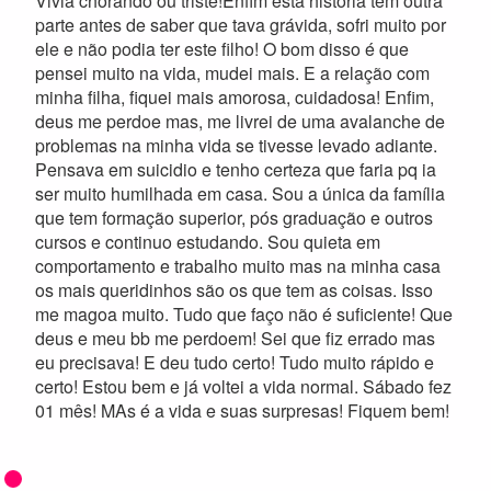
Vivia chorando ou triste!Enfim esta história tem outra
parte antes de saber que tava grávida, sofri muito por
ele e não podia ter este filho! O bom disso é que
pensei muito na vida, mudei mais. E a relação com
minha filha, fiquei mais amorosa, cuidadosa! Enfim,
deus me perdoe mas, me livrei de uma avalanche de
problemas na minha vida se tivesse levado adiante.
Pensava em suicidio e tenho certeza que faria pq ia
ser muito humilhada em casa. Sou a única da família
que tem formação superior, pós graduação e outros
cursos e continuo estudando. Sou quieta em
comportamento e trabalho muito mas na minha casa
os mais queridinhos são os que tem as coisas. Isso
me magoa muito. Tudo que faço não é suficiente! Que
deus e meu bb me perdoem! Sei que fiz errado mas
eu precisava! E deu tudo certo! Tudo muito rápido e
certo! Estou bem e já voltei a vida normal. Sábado fez
01 mês! MAs é a vida e suas surpresas! Fiquem bem!