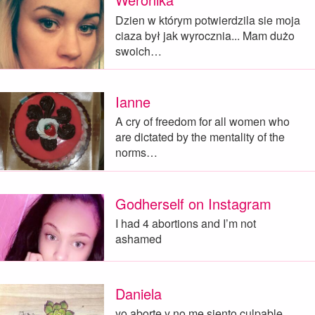
Dzien w którym potwierdzila sie moja
ciaza był jak wyrocznia... Mam dużo
swoich…
Ianne
A cry of freedom for all women who
are dictated by the mentality of the
norms…
Godherself on Instagram
I had 4 abortions and I’m not
ashamed
Daniela
yo aborte y no me siento culpable.