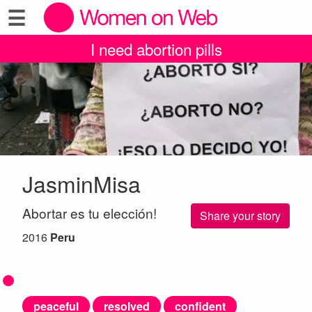
☰
I need abortion pills
JasminMisa
Abortar es tu elección!
Share your story
2016
Peru
peaceful
resolved
confident