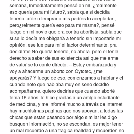
semana, inmediatamente pensé en mi, ¿realmente
eso quería para mi futuro?, sabía que si decidia
tenerlo tarde o temprano mis padres lo aceptarian,
pero¿relmente quería eso para mi misma?, pensé
luego en mi novio que era contra abortista, sabía que
si se lo decía me obligaría a tenerlo sin importarle mi
opinión, ese fue para mí el factor determinante, pra
decidirme No queria tenerlo, no ahora. pero el tenia
derecho a saber de sus existencia asi que me arme
de valor se lo conte directo, -- Estoy embarazada y
voy a ahacerme un aborto con Cytotec, ¿me
apoyarás? Y luego de eso, comenzamos a hablar y el
cuando noto que hablaba muy en serio decidió
acompañarme. quiero decirles que cuando aborté
tenía 15 años, lo hice gracias a un amigo estudiante
de medicina, y me informé mucho a través de internet
hay muchisimas paginas que nos apoyan, a todas las
chicas que estan pasando por algo similar les digo
busquen información, no se escondan, es mejor tener
un mal recuerdo a una tragica realidad y recuerden no