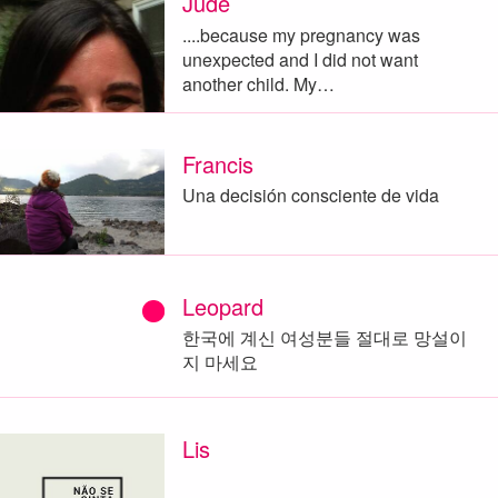
Jude
....because my pregnancy was
unexpected and I did not want
another child. My…
Francis
Una decisión consciente de vida
Leopard
한국에 계신 여성분들 절대로 망설이
지 마세요
Lis