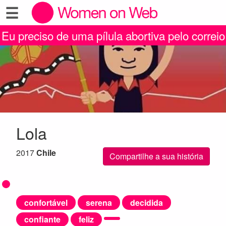
☰
Eu preciso de uma pílula abortiva pelo correio
Lola
2017
Chile
Compartilhe a sua história
confortável
serena
decidida
confiante
feliz