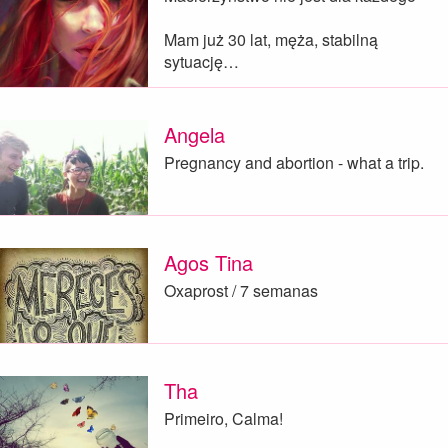
Mam już 30 lat, męża, stabilną
sytuację…
Angela
Pregnancy and abortion - what a trip.
Agos Tina
Oxaprost / 7 semanas
Tha
Primeiro, Calma!