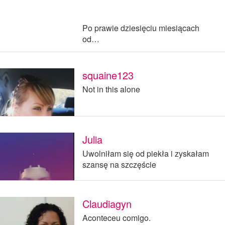
Po prawie dziesięciu miesiącach
od…
squaine123
Not in this alone
Julia
Uwolniłam się od piekła i zyskałam
szansę na szczęście
Claudiagyn
Aconteceu comigo.