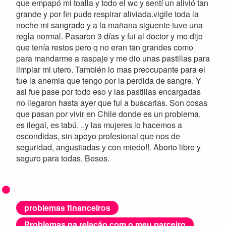
que empapó mi toalla y todo el wc y sentí un alivió tan
grande y por fin pude respirar aliviada.vigile toda la
noche mi sangrado y a la mañana siguente tuve una
regla normal. Pasaron 3 días y fui al doctor y me dijo
que tenía restos pero q no eran tan grandes como
para mandarme a raspaje y me dio unas pastillas para
limpiar mi utero. También lo mas preocupante para el
fue la anemia que tengo por la perdida de sangre. Y
asi fue pase por todo eso y las pastillas encargadas
no llegaron hasta ayer que fui a buscarlas. Son cosas
que pasan por vivir en Chile donde es un problema,
es ilegal, es tabú. ..y las mujeres lo hacemos a
escondidas, sin apoyo profesional que nos de
seguridad, angustiadas y con miedo!!. Aborto libre y
seguro para todas. Besos.
problemas financeiros
Problemas na relação com o meu parceiro