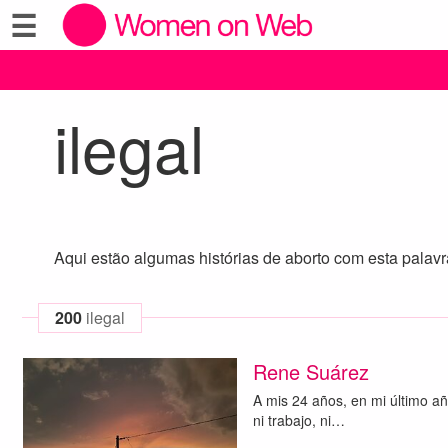
☰
ilegal
Aqui estão algumas histórias de aborto com esta palav
200
ilegal
Rene Suárez
A mis 24 años, en mi último añ
ni trabajo, ni…