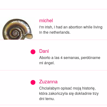
michel
i'm irish, i had an abortion while living
in the netherlands.
Dani
Aborto a las 4 semanas, perdóname
mi ángel.
Zuzanna
Chciałabym opisać moją historię,
która zakończyła się dokładnie trzy
dni temu.