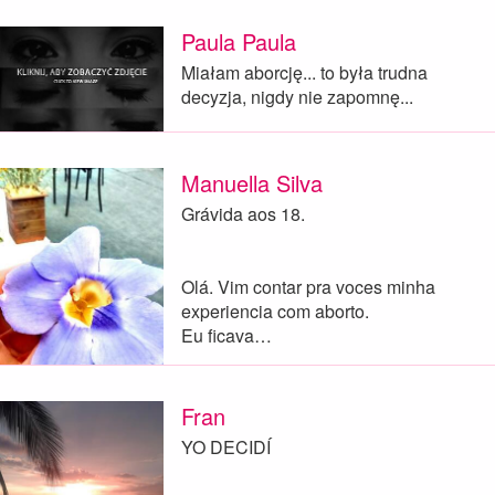
Paula Paula
Miałam aborcję... to była trudna
decyzja, nigdy nie zapomnę...
Manuella Silva
Grávida aos 18.
Olá. Vim contar pra voces minha
experiencia com aborto.
Eu ficava…
Fran
YO DECIDÍ