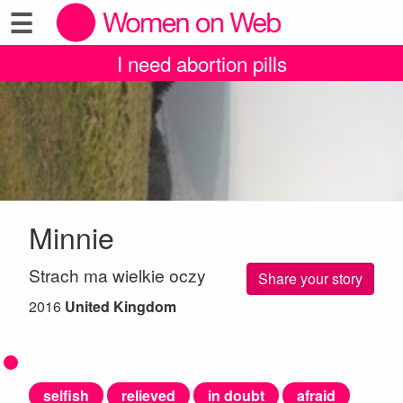
☰
I need abortion pills
Minnie
Strach ma wielkie oczy
Share your story
2016
United Kingdom
selfish
relieved
in doubt
afraid