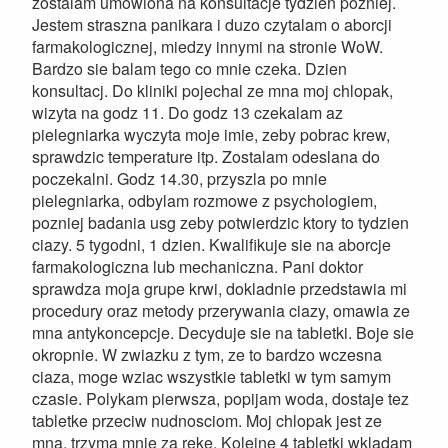
zostalam umowiona na konsultacje tydzien pozniej.
Jestem straszna panikara i duzo czytalam o aborcji
farmakologicznej, miedzy innymi na stronie WoW.
Bardzo sie balam tego co mnie czeka. Dzien
konsultacj. Do kliniki pojechal ze mna moj chlopak,
wizyta na godz 11. Do godz 13 czekalam az
pielegniarka wyczyta moje imie, zeby pobrac krew,
sprawdzic temperature itp. Zostalam odeslana do
poczekalni. Godz 14.30, przyszla po mnie
pielegniarka, odbylam rozmowe z psychologiem,
pozniej badania usg zeby potwierdzic ktory to tydzien
ciazy. 5 tygodni, 1 dzien. Kwalifikuje sie na aborcje
farmakologiczna lub mechaniczna. Pani doktor
sprawdza moja grupe krwi, dokladnie przedstawia mi
procedury oraz metody przerywania ciazy, omawia ze
mna antykoncepcje. Decyduje sie na tabletki. Boje sie
okropnie. W zwiazku z tym, ze to bardzo wczesna
ciaza, moge wziac wszystkie tabletki w tym samym
czasie. Polykam pierwsza, popijam woda, dostaje tez
tabletke przeciw nudnosciom. Moj chlopak jest ze
mna, trzyma mnie za reke. Kolejne 4 tabletki wkladam