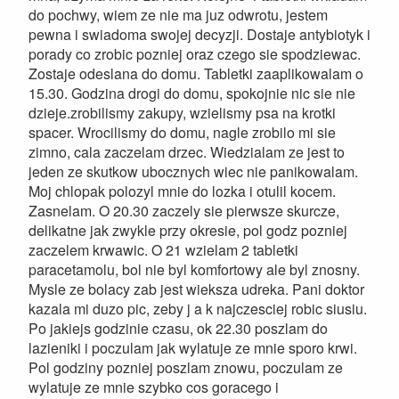
do pochwy, wiem ze nie ma juz odwrotu, jestem
pewna i swiadoma swojej decyzji. Dostaje antybiotyk i
porady co zrobic pozniej oraz czego sie spodziewac.
Zostaje odeslana do domu. Tabletki zaaplikowalam o
15.30. Godzina drogi do domu, spokojnie nic sie nie
dzieje.zrobilismy zakupy, wzielismy psa na krotki
spacer. Wrocilismy do domu, nagle zrobilo mi sie
zimno, cala zaczelam drzec. Wiedzialam ze jest to
jeden ze skutkow ubocznych wiec nie panikowalam.
Moj chlopak polozyl mnie do lozka i otulil kocem.
Zasnelam. O 20.30 zaczely sie pierwsze skurcze,
delikatne jak zwykle przy okresie, pol godz pozniej
zaczelem krwawic. O 21 wzielam 2 tabletki
paracetamolu, bol nie byl komfortowy ale byl znosny.
Mysle ze bolacy zab jest wieksza udreka. Pani doktor
kazala mi duzo pic, zeby j a k najczesciej robic siusiu.
Po jakiejs godzinie czasu, ok 22.30 poszlam do
lazieniki i poczulam jak wylatuje ze mnie sporo krwi.
Pol godziny pozniej poszlam znowu, poczulam ze
wylatuje ze mnie szybko cos goracego i