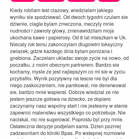
Kiedy robilam test ciazowy, wiedzialam jakiego
wyniku sie spodziewać. Od dwoch tygodni czulam sie
dziwnie, ciagle bylam zmeczona, meczyly mnie
nudności i zawroty glowy, znienawidzilam moja
ukochana kawe i papierosy. Od 8 lat mieszkam w Uk.
Niecaly rok temu zakonczylam dlugoletni toksyczny
zwiazek, gdzie kazdego dnia bylam ponizana i
gnebiona. Zaczelam ukladac swoje zycie na nowo, od
poczatku, z moim obecnym partnerem. Bardzo sie
kochamy, mysle ze jest najlepszym co mi sie w zyciu
przytrafilo. Wynik pozytywny na tescie nie byl dla
niego zaskoczeniem, nie panikowal, nie denerwowal
sie, bardzo mnie wspieral. Dobrze wiedzial ze nie
jestem jeszcze gotowa na dziecko, ze dopiero
zaczynamy nasz wspolny start i nie jestesmy w stanie
zapewnic malenstwu wszystkiego co potrzebuje. Nie
naciskal, nic nie sugerowal. Poprostu byl przy mnie.
Ostateczna decyzje podjelam sama. Dzien pozniej
zadzwonilam do kliniki Bpas. Po wstepnej rozmowie