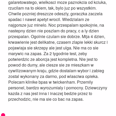
galaretowatego, wielkosci moze paznokcia od kciuka,
rzucilam na to okiem, tak, bylo juz po wszystkim.
Chwile pozniej dreszcze odeszly, goraczka zaczela
spadac i nawet apetyt wrocil. Wiedzialam ze
najgorsze juz minelo. Noc przespalam spokojnie, na
nastepny dzien nie poszlam do pracy, c a ly dzien
przespalan. Ogolnie czulam sie dobrze. Mija 4 dzien,
krwawienie jest delikatne, czasem zlapie lekki skurcz i
pojawiaja sie skrzepy ale jest ulga. Nie ma co sie
marywic na zapas. Za 2 tygodnie test, zeby
potwierdzic ze aborcja jest kompletna. Nie jest to
powod do dumy, ale ciesze sie ze mieszkam w
cywilizowanym kraju, gdzie dostalam wybor i zabieg
zostal wykonany za darmo, pod wlasciwa opieka.
Polecam klinike bpas w twickenham. Przemily
personel, bardzo wyrozumialy i pomocny. Dziewczyny
kazda z nas jest inna i inaczej bedzie przez to
przechodzic, nie ma sie co bac na zapas.