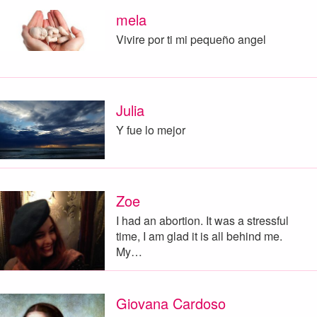
mela
Vivire por ti mi pequeño angel
Julia
Y fue lo mejor
Zoe
I had an abortion. It was a stressful
time, I am glad it is all behind me.
My…
Giovana Cardoso