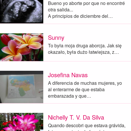
Bueno yo aborte por que no encontré
otra salida...
A principios de diciembre del…
Sunny
To była moja druga aborcja. Jak się
okazało, była dużo łatwiejsza, z…
Josefina Navas
A diferencia de muchas mujeres, yo
al enterarme de que estaba
embarazada y que…
Nichelly T. V. Da Silva
Quando descobri que estava grávida,