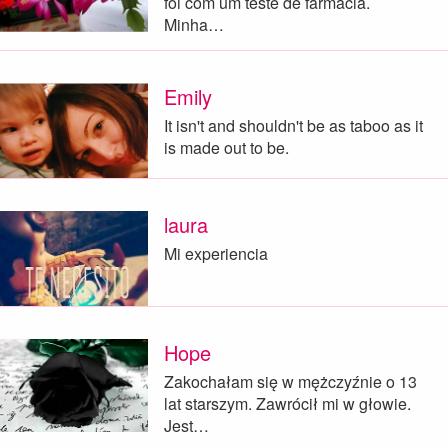
foi com um teste de farmácia.
Minha…
Emily
It isn't and shouldn't be as taboo as it
is made out to be.
laura
Mi experiencia
Hope
Zakochałam się w mężczyźnie o 13
lat starszym. Zawrócił mi w głowie.
Jest…