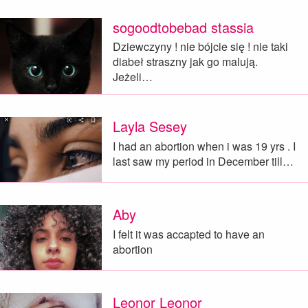
sogoodtobebad stassia
Dziewczyny ! nie bójcie się ! nie taki
diabeł straszny jak go malują.
Jeżeli…
Layla Sesey
I had an abortion when i was 19 yrs . I
last saw my period in December till…
Aby
I felt it was accapted to have an
abortion
Leonor Leonor