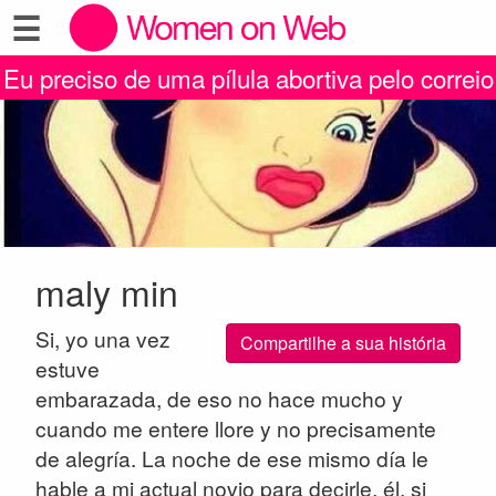
☰
Eu preciso de uma pílula abortiva pelo correio
maly min
Si, yo una vez
Compartilhe a sua história
estuve
embarazada, de eso no hace mucho y
cuando me entere llore y no precisamente
de alegría. La noche de ese mismo día le
hable a mi actual novio para decirle, él, si