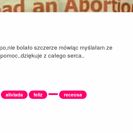
 po,nie bolało szczerze mówiąc myślałam ze
 pomoc..dziękuje z całego serca..
aliviada
feliz
receosa