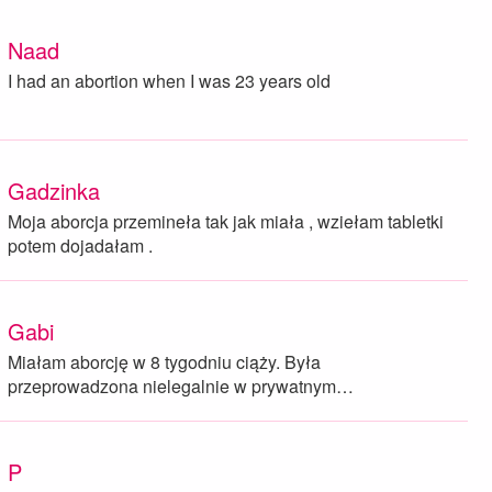
Naad
I had an abortion when I was 23 years old
Gadzinka
Moja aborcja przemineła tak jak miała , wziełam tabletki
potem dojadałam .
Gabi
Miałam aborcję w 8 tygodniu ciąży. Była
przeprowadzona nielegalnie w prywatnym…
P