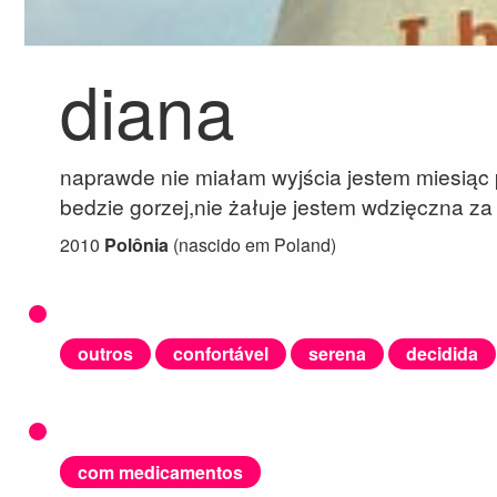
diana
naprawde nie miałam wyjścia jestem miesiąc
bedzie gorzej,nie żałuje jestem wdzięczna za
2010
Polônia
(nascido em Poland)
outros
confortável
serena
decidida
com medicamentos