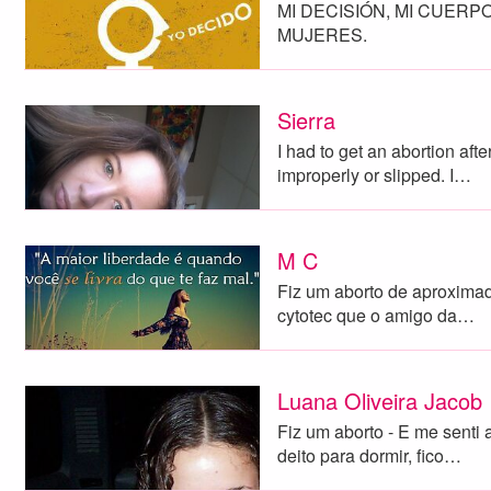
MI DECISIÓN, MI CUERPO
MUJERES.
Sierra
I had to get an abortion af
improperly or slipped. I…
M C
Fiz um aborto de aproxima
cytotec que o amigo da…
Luana Oliveira Jacob
Fiz um aborto - E me senti
deito para dormir, fico…