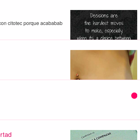
con citotec porque acababab
rtad