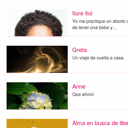
fiore fiol
Yo me practique un aborto 
de tener una bebe y…
Greta
Un viaje de vuelta a casa.
Anne
Que alivio!
Alma en busca de libe