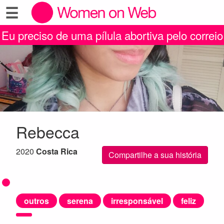
☰
Eu preciso de uma pílula abortiva pelo correio
Rebecca
2020
Costa Rica
Compartilhe a sua história
outros
serena
irresponsável
feliz