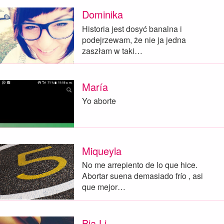
Dominika
Historia jest dosyć banalna i
podejrzewam, że nie ja jedna
zaszłam w taki…
María
Yo aborte
Miqueyla
No me arrepiento de lo que hice.
Abortar suena demasiado frío , asi
que mejor…
Bia Li