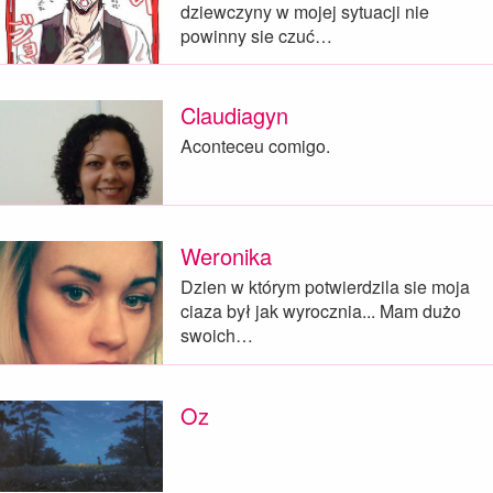
dziewczyny w mojej sytuacji nie
powinny sie czuć…
Claudiagyn
Aconteceu comigo.
Weronika
Dzien w którym potwierdzila sie moja
ciaza był jak wyrocznia... Mam dużo
swoich…
Oz