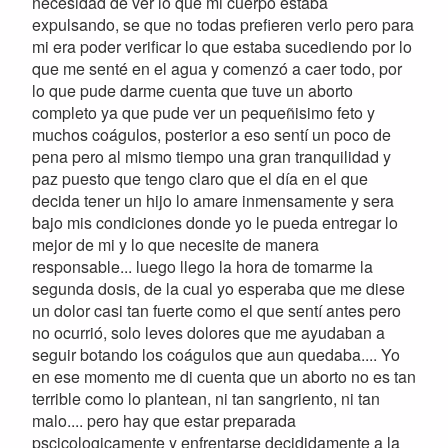
necesidad de ver lo que mi cuerpo estaba
expulsando, se que no todas prefieren verlo pero para
mi era poder verificar lo que estaba sucediendo por lo
que me senté en el agua y comenzó a caer todo, por
lo que pude darme cuenta que tuve un aborto
completo ya que pude ver un pequeñisimo feto y
muchos coágulos, posterior a eso sentí un poco de
pena pero al mismo tiempo una gran tranquilidad y
paz puesto que tengo claro que el día en el que
decida tener un hijo lo amare inmensamente y sera
bajo mis condiciones donde yo le pueda entregar lo
mejor de mi y lo que necesite de manera
responsable... luego llego la hora de tomarme la
segunda dosis, de la cual yo esperaba que me diese
un dolor casi tan fuerte como el que sentí antes pero
no ocurrió, solo leves dolores que me ayudaban a
seguir botando los coágulos que aun quedaba.... Yo
en ese momento me di cuenta que un aborto no es tan
terrible como lo plantean, ni tan sangriento, ni tan
malo.... pero hay que estar preparada
pscicologicamente y enfrentarse decididamente a la