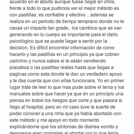
acuerdo en el aborto aunque fuese ilegal en chile,
frente a todo lo que pudimos ver el mejor método es
con pastillas, es confiable y efectivo .. ademas se
realiza en un periodo de tiempo temprano donde no te
causa un impacto tan grade.. los cambios que se van
generando en tu cuerpo es importante para el daño
psicológico que se puede llegar a sentir por la
decision. Es difícil encontrar información de como
hacerlo y las pastillas en un principio ya que cobran
caricimo y nunca sabes si te están vendiendo
placebos o las pastillas reales hasta que llegas a
paginas como esta donde te dan un verdadero apoyo
y te das cuenta que con ellas funcionara. Yo en primer
lugar trate de leer lo que mas pude sobre el tema y los
manuales sobre que hacer ya que en un principio una
piensa en todos los riesgos que corre y que pasara si
llego al hospital, pero en mi caso tuve la suerte de
poder conocer a una niña que ya había abortado con
este método y me apoyo en todo momento
explicándome que los síntomas de diarrea vomito y
desmayos eran normales al abortar por lo que tenia