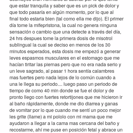
que estar tranquila y saber que es un pick de dolor y
que todo pasaría en algún momento, por lo que al
final todo estaria bien (tal como ella me dijo). El primer
día tome la mifepristona, la cual no genera ninguna
sensación o cambio que una detecte a través del día,
24 hrs despues tome la primera dosis de misotrol
sublingual la cual se deciso en menos de los 30
minutos esperados, esta dosis me empezó a generar
leves espasmos musculares en el estomago que me
hacían tiritar las piernas pero que no era nada serio y
un leve sagrado, al pasar 1 hora sentía calambres
mas fuertes pero nada lejos de lo común cuando a
una le llega su periodo.... luego paso un periodo de
tiempo de como 40 min donde se fue el dolor y de
pronto llego con fuertes retortijones que me hicieron ir
al baño rápidamente, donde me dio diarrea y ganas
de vomitar por lo que cuando me sentí un poco mejor
les grite (llame) a mi pololo con mi mama que me
ayudaron a llegar a la cama mas cercana del baño y
recostarme, ahí me puse en posición fetal y abrace un