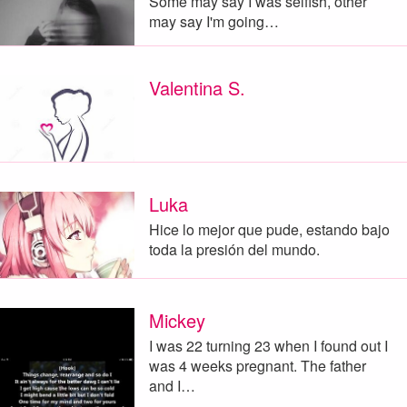
Some may say I was selfish, other
may say I'm going…
Valentina S.
Luka
Hice lo mejor que pude, estando bajo
toda la presión del mundo.
Mickey
I was 22 turning 23 when I found out I
was 4 weeks pregnant. The father
and I…