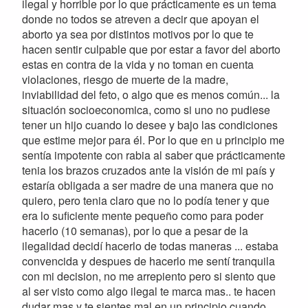
ilegal y horrible por lo que prácticamente es un tema
donde no todos se atreven a decir que apoyan el
aborto ya sea por distintos motivos por lo que te
hacen sentir culpable que por estar a favor del aborto
estas en contra de la vida y no toman en cuenta
violaciones, riesgo de muerte de la madre,
inviabilidad del feto, o algo que es menos común... la
situación socioeconomica, como si uno no pudiese
tener un hijo cuando lo desee y bajo las condiciones
que estime mejor para él. Por lo que en u principio me
sentía impotente con rabia al saber que prácticamente
tenia los brazos cruzados ante la visión de mi país y
estaría obligada a ser madre de una manera que no
quiero, pero tenia claro que no lo podía tener y que
era lo suficiente mente pequeño como para poder
hacerlo (10 semanas), por lo que a pesar de la
ilegalidad decidí hacerlo de todas maneras ... estaba
convencida y despues de hacerlo me sentí tranquila
con mi decision, no me arrepiento pero si siento que
al ser visto como algo ilegal te marca mas.. te hacen
dudar mas y te sientes mal en un principio cuando