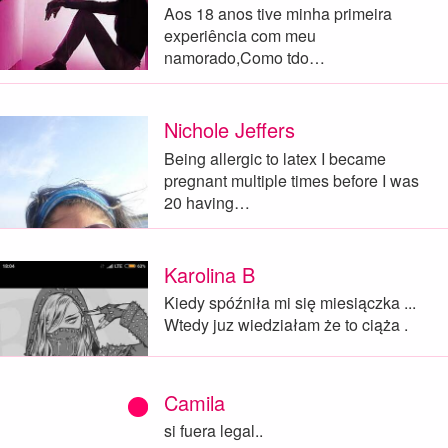
Aos 18 anos tive minha primeira
experiência com meu
namorado,Como tdo…
Nichole Jeffers
Being allergic to latex I became
pregnant multiple times before I was
20 having…
Karolina B
Kiedy spóźniła mi się miesiączka ...
Wtedy juz wiedziałam że to ciąża .
Camila
si fuera legal..