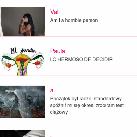
Val
Am I a horrible person
Paula
LO HERMOSO DE DECIDIR
a.
Początek był raczej standardowy -
spóźnił mi się okres, zrobiłam test
ciążowy
.