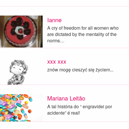
Ianne
A cry of freedom for all women who
are dictated by the mentality of the
norms…
xxx xxx
znów mogę cieszyć się życiem...
Mariana Leitão
A tal história do “ engravidei por
acidente” é real!