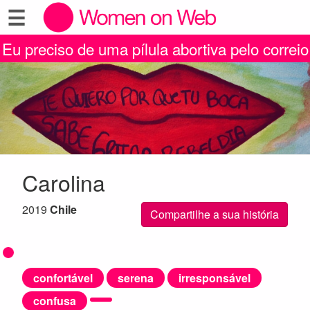
☰
Eu preciso de uma pílula abortiva pelo correio
Carolina
2019
Chile
Compartilhe a sua história
confortável
serena
irresponsável
confusa