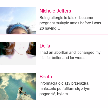
Nichole Jeffers
Being allergic to latex I became
pregnant multiple times before I was
20 having…
Delia
I had an abortion and it changed my
life, for better and for worse.
Beata
Informacja o ciąży przeraziła
mnie...nie potrafiłam się z tym
pogodzić, byłam…