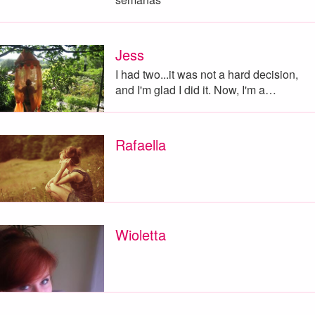
Jess
I had two...it was not a hard decision,
and I'm glad I did it. Now, I'm a…
Rafaella
Wioletta