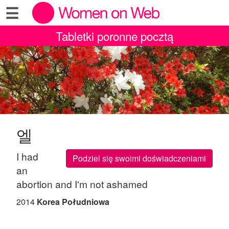
☰
Tabletki poronne pocztą
엘
I had
Podziel się swoimi doświadczeniami
an
abortion and I'm not ashamed
2014
Korea Południowa