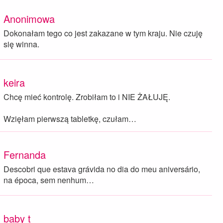
Anonimowa
Dokonałam tego co jest zakazane w tym kraju. Nie czuję
się winna.
keira
Chcę mieć kontrolę. Zrobiłam to i NIE ŻAŁUJĘ.
Wzięłam pierwszą tabletkę, czułam…
Fernanda
Descobri que estava grávida no dia do meu aniversário,
na época, sem nenhum…
baby t