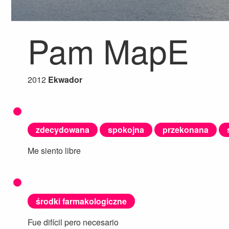
Pam MapE
2012
Ekwador
zdecydowana
spokojna
przekonana
Me siento libre
środki farmakologiczne
Fue difícil pero necesario