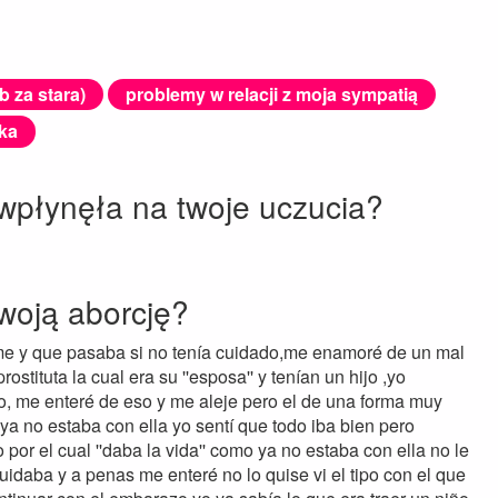
b za stara)
problemy w relacji z moja sympatią
ka
 wpłynęła na twoje uczucia?
twoją aborcję?
rme y que pasaba si no tenía cuidado,me enamoré de un mal
ostituta la cual era su ''esposa'' y tenían un hijo ,yo
o, me enteré de eso y me aleje pero el de una forma muy
l ya no estaba con ella yo sentí que todo iba bien pero
 por el cual ''daba la vida'' como ya no estaba con ella no le
daba y a penas me enteré no lo quise vi el tipo con el que