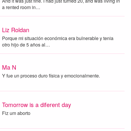
And it was just fine. I had just turned 20, and was living in
a rented room in…
Liz Roldan
Porque mi situación económica era bulnerable y tenia
otro hijo de 5 años al…
Ma N
Y fue un proceso duro física y emocionalmente.
Tomorrow is a diferent day
Fiz um aborto