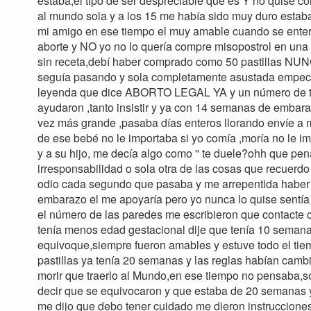
estaba,el tipo de ser despreciable que es Y no quise co
al mundo sola y a los 15 me había sido muy duro estaba
mi amigo en ese tiempo el muy amable cuando se enteró 
aborte y NO yo no lo quería compre misopostrol en una 
sin receta,debí haber comprado como 50 pastillas NU
seguía pasando y sola completamente asustada empecé 
leyenda que dice ABORTO LEGAL YA y un número de tel
ayudaron ,tanto insistir y ya con 14 semanas de embar
vez más grande ,pasaba días enteros llorando envíe a m
de ese bebé no le importaba si yo comía ,moría no le im
y a su hijo, me decía algo como '' te duele?ohh que pe
irresponsabilidad o sola otra de las cosas que recuerd
odio cada segundo que pasaba y me arrepentida haber re
embarazo el me apoyaría pero yo nunca lo quise sentía qu
el número de las paredes me escribieron que contacte 
tenía menos edad gestacional dije que tenía 10 semana
equivoque,siempre fueron amables y estuve todo el tie
pastillas ya tenía 20 semanas y las reglas habían camb
morir que traerlo al Mundo,en ese tiempo no pensaba,só
decir que se equivocaron y que estaba de 20 semanas y
me dijo que debo tener cuidado me dieron instrucciones l