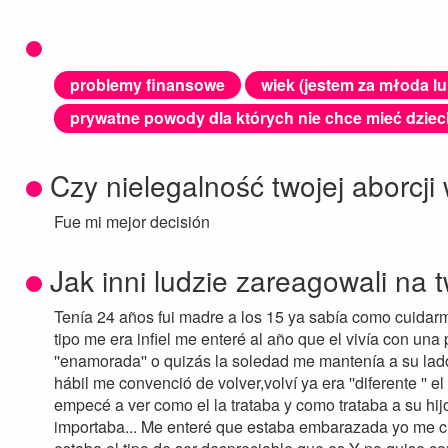
problemy finansowe
wiek (jestem za młoda lu
prywatne powody dla których nie chce mieć dziec
Czy nielegalność twojej aborcji
Fue mi mejor decisión
Jak inni ludzie zareagowali na 
Tenía 24 años fui madre a los 15 ya sabía como cuida
tipo me era infiel me enteré al año que el vivía con una pr
''enamorada'' o quizás la soledad me mantenía a su lad
hábil me convenció de volver,volví ya era ''diferente '' e
empecé a ver como el la trataba y como trataba a su hijo
importaba... Me enteré que estaba embarazada yo me cui