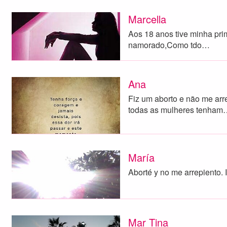
Marcella
Aos 18 anos tive minha pr
namorado,Como tdo…
Ana
Fiz um aborto e não me ar
todas as mulheres tenham
María
Aborté y no me arrepiento. I
Mar Tina