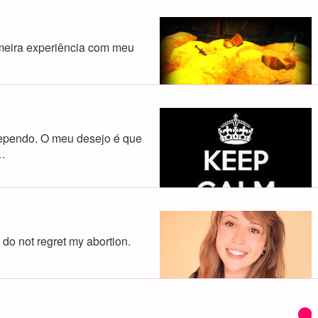
imeira experiência com meu
rependo. O meu desejo é que
…
 do not regret my abortion.