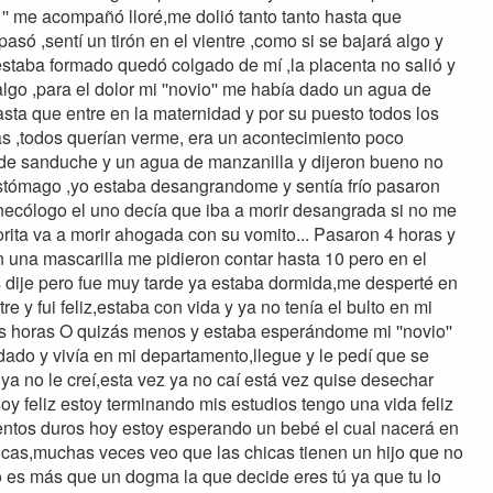
 '' me acompañó lloré,me dolió tanto tanto hasta que
só ,sentí un tirón en el vientre ,como si se bajará algo y
 estaba formado quedó colgado de mí ,la placenta no salió y
lgo ,para el dolor mi ''novio'' me había dado un agua de
sta que entre en la maternidad y por su puesto todos los
ias ,todos querían verme, era un acontecimiento poco
 de sanduche y un agua de manzanilla y dijeron bueno no
estómago ,yo estaba desangrandome y sentía frío pasaron
ginecólogo el uno decía que iba a morir desangrada si no me
horita va a morir ahogada con su vomito... Pasaron 4 horas y
on una mascarilla me pidieron contar hasta 10 pero en el
s dije pero fue muy tarde ya estaba dormida,me desperté en
e y fui feliz,estaba con vida y ya no tenía el bulto en mi
dos horas O quizás menos y estaba esperándome mi ''novio''
dado y vivía en mi departamento,llegue y le pedí que se
ya no le creí,esta vez ya no caí está vez quise desechar
oy feliz estoy terminando mis estudios tengo una vida feliz
ntos duros hoy estoy esperando un bebé el cual nacerá en
icas,muchas veces veo que las chicas tienen un hijo que no
no es más que un dogma la que decide eres tú ya que tu lo