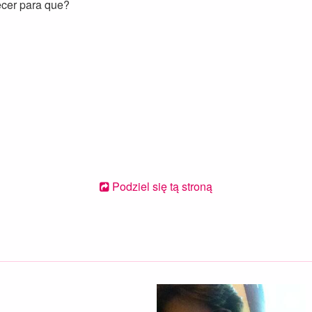
decer para que?
Podziel się tą stroną