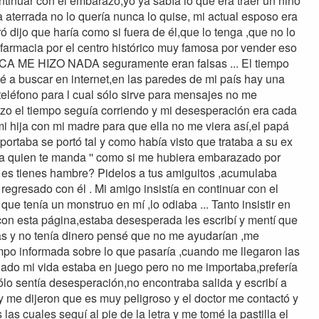
ntinuar con el embarazo,yo ya sabía lo que era traer un niño
 aterrada no lo quería nunca lo quise, mi actual esposo era
dijo que haría como si fuera de él,que lo tenga ,que no lo
farmacia por el centro histórico muy famosa por vender eso
NCA ME HIZO NADA seguramente eran falsas ... El tiempo
a buscar en internet,en las paredes de mi país hay una
éfono para l cual sólo sirve para mensajes no me
azo el tiempo seguía corriendo y mi desesperación era cada
i hija con mi madre para que ella no me viera así,el papá
portaba se portó tal y como había visto que trataba a su ex
na quien te manda '' como si me hubiera embarazado por
o es tienes hambre? Pidelos a tus amiguitos ,acumulaba
gresado con él . Mi amigo insistía en continuar con el
e tenía un monstruo en mí ,lo odiaba ... Tanto insistir en
con esta página,estaba desesperada les escribí y mentí que
s y no tenía dinero pensé que no me ayudarían ,me
mpo informada sobre lo que pasaría ,cuando me llegaron las
iado mi vida estaba en juego pero no me importaba,prefería
lo sentía desesperación,no encontraba salida y escribí a
 me dijeron que es muy peligroso y el doctor me contactó y
as cuales seguí al pie de la letra y me tomé la pastilla el