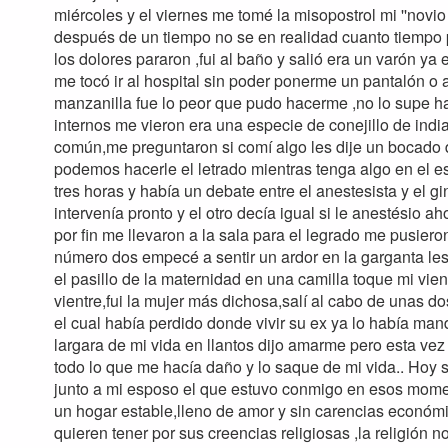
miércoles y el viernes me tomé la misopostrol mi ''novio
después de un tiempo no se en realidad cuanto tiempo pa
los dolores pararon ,fui al baño y salió era un varón ya
me tocó ir al hospital sin poder ponerme un pantalón o a
manzanilla fue lo peor que pudo hacerme ,no lo supe ha
internos me vieron era una especie de conejillo de ind
común,me preguntaron si comí algo les dije un bocado
podemos hacerle el letrado mientras tenga algo en el 
tres horas y había un debate entre el anestesista y el 
intervenía pronto y el otro decía igual si le anestésio a
por fin me llevaron a la sala para el legrado me pusier
número dos empecé a sentir un ardor en la garganta le
el pasillo de la maternidad en una camilla toque mi vientr
vientre,fui la mujer más dichosa,salí al cabo de unas 
el cual había perdido donde vivir su ex ya lo había man
largara de mi vida en llantos dijo amarme pero esta vez 
todo lo que me hacía daño y lo saque de mi vida.. Hoy s
junto a mi esposo el que estuvo conmigo en esos mome
un hogar estable,lleno de amor y sin carencias económ
quieren tener por sus creencias religiosas ,la religión 