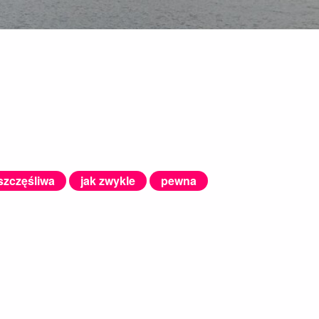
szczęśliwa
jak zwykle
pewna