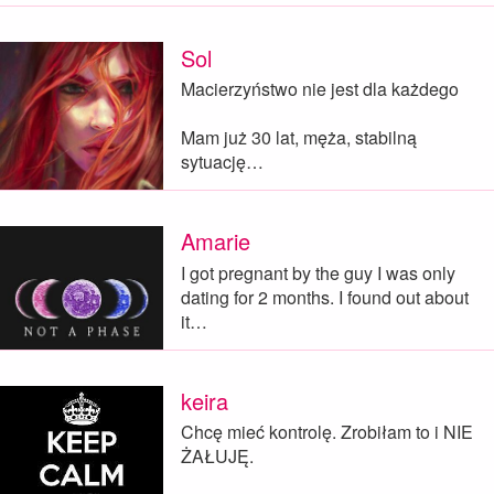
Sol
Macierzyństwo nie jest dla każdego
Mam już 30 lat, męża, stabilną
sytuację…
Amarie
I got pregnant by the guy I was only
dating for 2 months. I found out about
it…
keira
Chcę mieć kontrolę. Zrobiłam to i NIE
ŻAŁUJĘ.