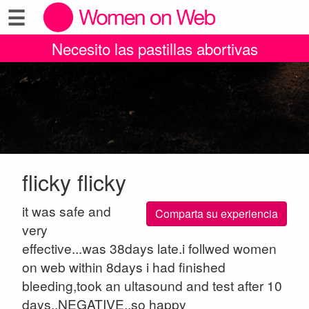
☰
Necesito las pastillas abortivas
flicky flicky
it was safe and
Comparta su experiencia
very
effective...was 38days late.i follwed women
on web within 8days i had finished
bleeding,took an ultasound and test after 10
days..NEGATIVE..so happy