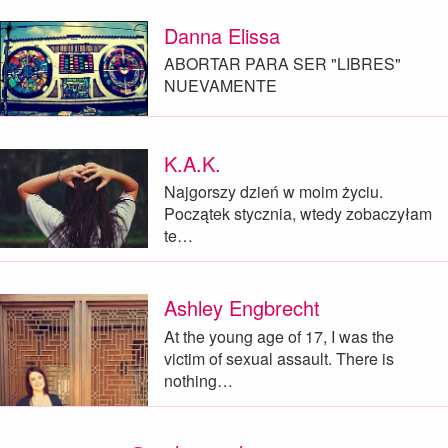
Danna Elissa
ABORTAR PARA SER "LIBRES"
NUEVAMENTE
K.A.K.
Najgorszy dzień w moim życiu.
Początek stycznia, wtedy zobaczyłam
te…
Ashley Engbrecht
At the young age of 17, I was the
victim of sexual assault. There is
nothing…