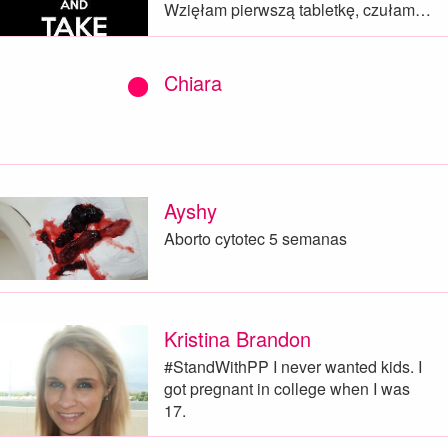
Wzięłam pierwszą tabletkę, czułam…
Chiara
Ayshy
Aborto cytotec 5 semanas
Kristina Brandon
‪#‎StandWithPP‬ I never wanted kids. I
got pregnant in college when I was
17.