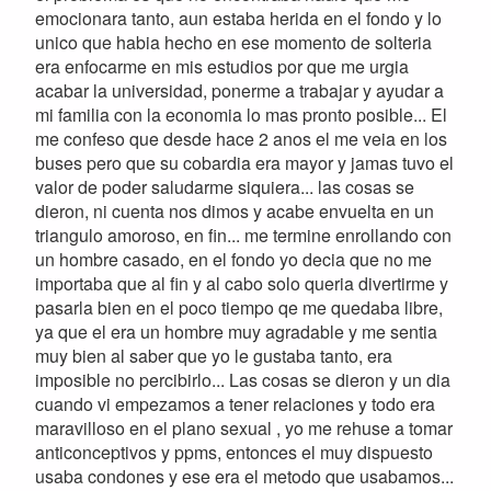
emocionara tanto, aun estaba herida en el fondo y lo
unico que habia hecho en ese momento de solteria
era enfocarme en mis estudios por que me urgia
acabar la universidad, ponerme a trabajar y ayudar a
mi familia con la economia lo mas pronto posible... El
me confeso que desde hace 2 anos el me veia en los
buses pero que su cobardia era mayor y jamas tuvo el
valor de poder saludarme siquiera... las cosas se
dieron, ni cuenta nos dimos y acabe envuelta en un
triangulo amoroso, en fin... me termine enrollando con
un hombre casado, en el fondo yo decia que no me
importaba que al fin y al cabo solo queria divertirme y
pasarla bien en el poco tiempo qe me quedaba libre,
ya que el era un hombre muy agradable y me sentia
muy bien al saber que yo le gustaba tanto, era
imposible no percibirlo... Las cosas se dieron y un dia
cuando vi empezamos a tener relaciones y todo era
maravilloso en el plano sexual , yo me rehuse a tomar
anticonceptivos y ppms, entonces el muy dispuesto
usaba condones y ese era el metodo que usabamos...