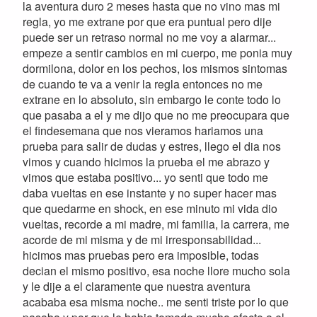
la aventura duro 2 meses hasta que no vino mas mi
regla, yo me extrane por que era puntual pero dije
puede ser un retraso normal no me voy a alarmar...
empeze a sentir cambios en mi cuerpo, me ponia muy
dormilona, dolor en los pechos, los mismos sintomas
de cuando te va a venir la regla entonces no me
extrane en lo absoluto, sin embargo le conte todo lo
que pasaba a el y me dijo que no me preocupara que
el findesemana que nos vieramos hariamos una
prueba para salir de dudas y estres, llego el dia nos
vimos y cuando hicimos la prueba el me abrazo y
vimos que estaba positivo... yo senti que todo me
daba vueltas en ese instante y no super hacer mas
que quedarme en shock, en ese minuto mi vida dio
vueltas, recorde a mi madre, mi familia, la carrera, me
acorde de mi misma y de mi irresponsabilidad...
hicimos mas pruebas pero era imposible, todas
decian el mismo positivo, esa noche llore mucho sola
y le dije a el claramente que nuestra aventura
acababa esa misma noche.. me senti triste por lo que