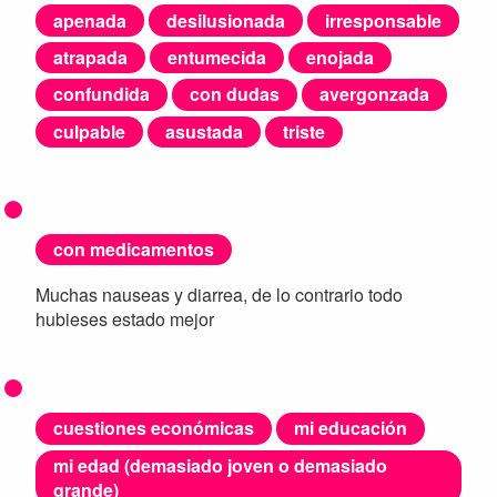
apenada
desilusionada
irresponsable
atrapada
entumecida
enojada
confundida
con dudas
avergonzada
culpable
asustada
triste
con medicamentos
Muchas nauseas y diarrea, de lo contrario todo
hubieses estado mejor
cuestiones económicas
mi educación
mi edad (demasiado joven o demasiado
grande)