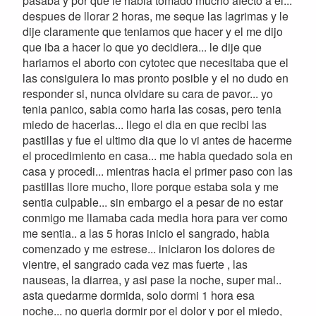
pasaba y por que le habia tomado mucho afecto a el...
despues de llorar 2 horas, me seque las lagrimas y le
dije claramente que teniamos que hacer y el me dijo
que iba a hacer lo que yo decidiera... le dije que
hariamos el aborto con cytotec que necesitaba que el
las consiguiera lo mas pronto posible y el no dudo en
responder si, nunca olvidare su cara de pavor... yo
tenia panico, sabia como haria las cosas, pero tenia
miedo de hacerlas... llego el dia en que recibi las
pastillas y fue el ultimo dia que lo vi antes de hacerme
el procedimiento en casa... me habia quedado sola en
casa y procedi... mientras hacia el primer paso con las
pastillas llore mucho, llore porque estaba sola y me
sentia culpable... sin embargo el a pesar de no estar
conmigo me llamaba cada media hora para ver como
me sentia.. a las 5 horas inicio el sangrado, habia
comenzado y me estrese... iniciaron los dolores de
vientre, el sangrado cada vez mas fuerte , las
nauseas, la diarrea, y asi pase la noche, super mal..
asta quedarme dormida, solo dormi 1 hora esa
noche... no queria dormir por el dolor y por el miedo,