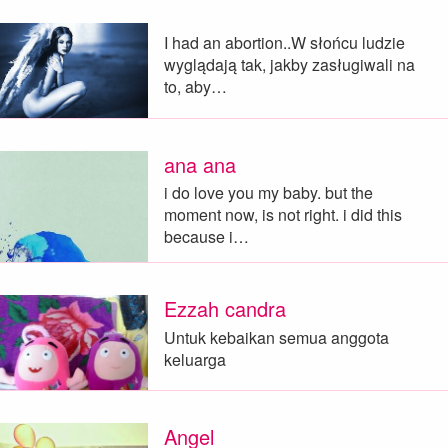
I had an abortion..W słońcu ludzie
wyglądają tak, jakby zasługiwali na
to, aby…
ana ana
i do love you my baby. but the
moment now, is not right. i did this
because i…
Ezzah candra
Untuk kebaikan semua anggota
keluarga
Angel