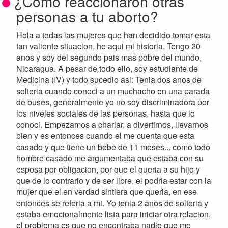
¿Cómo reaccionaron otras
personas a tu aborto?
Hola a todas las mujeres que han decidido tomar esta
tan valiente situacion, he aqui mi historia. Tengo 20
anos y soy del segundo pais mas pobre del mundo,
Nicaragua. A pesar de todo ello, soy estudiante de
Medicina (IV) y todo sucedio asi: Tenia dos anos de
solteria cuando conoci a un muchacho en una parada
de buses, generalmente yo no soy discriminadora por
los niveles sociales de las personas, hasta que lo
conoci. Empezamos a charlar, a divertirnos, llevarnos
bien y es entonces cuando el me cuenta que esta
casado y que tiene un bebe de 11 meses... como todo
hombre casado me argumentaba que estaba con su
esposa por obligacion, por que el queria a su hijo y
que de lo contrario y de ser libre, el podria estar con la
mujer que el en verdad sintiera que queria, en ese
entonces se referia a mi. Yo tenia 2 anos de solteria y
estaba emocionalmente lista para iniciar otra relacion,
el problema es que no encontraba nadie que me