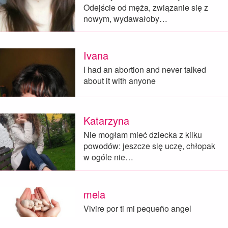
Odejście od męża, związanie się z
nowym, wydawałoby…
Ivana
I had an abortion and never talked
about it with anyone
Katarzyna
Nie mogłam mieć dziecka z kilku
powodów: jeszcze się uczę, chłopak
w ogóle nie…
mela
Vivire por ti mi pequeño angel