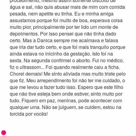
procedimento, mesmo assim somente biscoito de
água e sal, não quis abusar mais de mim com comida
pesada, nem apetite eu tinha. Eu e minha amiga
assustamos porque foi muito de boa, esperava coisa
muito pior, principalmente por ter lido um monte de
depoimentos. Por isso pensei que não tinha dado
certo. Mas a Danica sempre me acalmava e falava
que iria dar tudo certo, e que foi mais tranquilo porque
ainda estava no inicinho da gestação. Isto foi na
sexta. Na segunda confirmei o aborto. Fui no médico,
fiz o ultrassom... Foi quando realmente caiu a ficha.
Chorei demais! Me sinto aliviada mas muito triste pelo
que fiz. Meu arrependimento foi não ter me cuidado, o
que me levou a fazer tudo isso. Espero que este filho
que não tive esteja bem onde estiver, sinto muito por
tudo. Fiquem em paz, meninas, pode acontecer com
qualquer uma. Não se julguem, se cuidem, estou na
torcida por vocês!