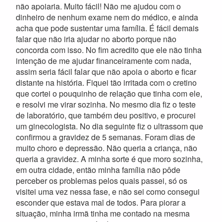
não apoiaria. Muito fácil! Não me ajudou com o
dinheiro de nenhum exame nem do médico, e ainda
acha que pode sustentar uma família. É fácil demais
falar que não iria ajudar no aborto porque não
concorda com isso. No fim acredito que ele não tinha
intenção de me ajudar financeiramente com nada,
assim seria fácil falar que não apoia o aborto e ficar
distante na história. Fiquei tão irritada com o cretino
que cortei o pouquinho de relação que tinha com ele,
e resolvi me virar sozinha. No mesmo dia fiz o teste
de laboratório, que também deu positivo, e procurei
um ginecologista. No dia seguinte fiz o ultrassom que
confirmou a gravidez de 5 semanas. Foram dias de
muito choro e depressão. Não queria a criança, não
queria a gravidez. A minha sorte é que moro sozinha,
em outra cidade, então minha família não pôde
perceber os problemas pelos quais passei, só os
visitei uma vez nessa fase, e não sei como consegui
esconder que estava mal de todos. Para piorar a
situação, minha irmã tinha me contado na mesma