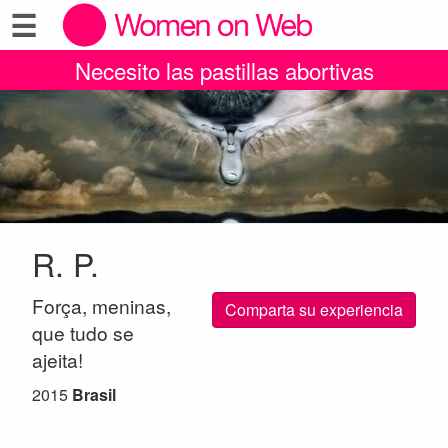
☰
Necesito las pastillas abortivas
R. P.
Força, meninas,
Comparta su experiencia
que tudo se
ajeita!
2015
Brasil