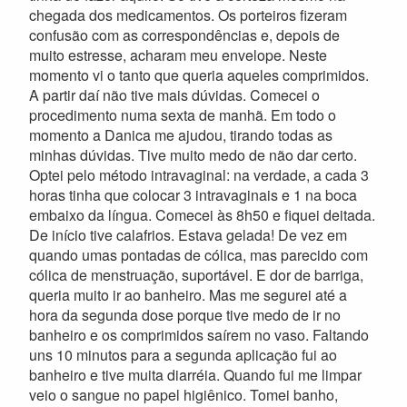
chegada dos medicamentos. Os porteiros fizeram
confusão com as correspondências e, depois de
muito estresse, acharam meu envelope. Neste
momento vi o tanto que queria aqueles comprimidos.
A partir daí não tive mais dúvidas. Comecei o
procedimento numa sexta de manhã. Em todo o
momento a Danica me ajudou, tirando todas as
minhas dúvidas. Tive muito medo de não dar certo.
Optei pelo método intravaginal: na verdade, a cada 3
horas tinha que colocar 3 intravaginais e 1 na boca
embaixo da língua. Comecei às 8h50 e fiquei deitada.
De início tive calafrios. Estava gelada! De vez em
quando umas pontadas de cólica, mas parecido com
cólica de menstruação, suportável. E dor de barriga,
queria muito ir ao banheiro. Mas me segurei até a
hora da segunda dose porque tive medo de ir no
banheiro e os comprimidos saírem no vaso. Faltando
uns 10 minutos para a segunda aplicação fui ao
banheiro e tive muita diarréia. Quando fui me limpar
veio o sangue no papel higiênico. Tomei banho,