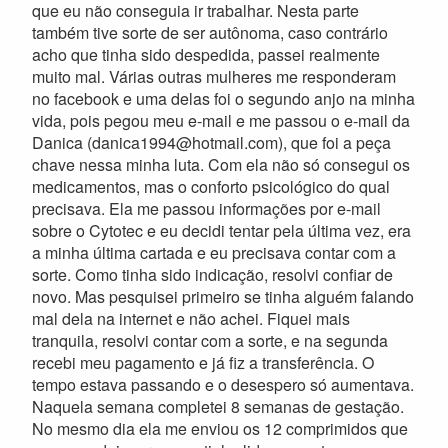
que eu não conseguia ir trabalhar. Nesta parte
também tive sorte de ser autônoma, caso contrário
acho que tinha sido despedida, passei realmente
muito mal. Várias outras mulheres me responderam
no facebook e uma delas foi o segundo anjo na minha
vida, pois pegou meu e-mail e me passou o e-mail da
Danica (danica1994@hotmail.com), que foi a peça
chave nessa minha luta. Com ela não só consegui os
medicamentos, mas o conforto psicológico do qual
precisava. Ela me passou informações por e-mail
sobre o Cytotec e eu decidi tentar pela última vez, era
a minha última cartada e eu precisava contar com a
sorte. Como tinha sido indicação, resolvi confiar de
novo. Mas pesquisei primeiro se tinha alguém falando
mal dela na internet e não achei. Fiquei mais
tranquila, resolvi contar com a sorte, e na segunda
recebi meu pagamento e já fiz a transferência. O
tempo estava passando e o desespero só aumentava.
Naquela semana completei 8 semanas de gestação.
No mesmo dia ela me enviou os 12 comprimidos que