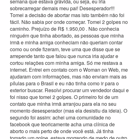
semana que estava grávida, ou seja, eu iria
sobrecarregar demais meu pai! Desesperador!!!
Tomei a decisão de abortar mas isto também não foi
fácil. Não sabia por onde começar. Tomei 2 golpes no
caminho. Prejuízo de R$ 1.950,00 . Não conhecia
ninguém que tinha abortado, as pessoas que minha
irmã e minha amiga conheciam não queriam contar
como ou onde fizeram, teve uma que disse que se
arrepende tanto que falou que nunca iria ajudar e
cortou relações com minha amiga. Só me restava a
internet. Entrei em contato com o Woman on Web, me
ajudaram com informações, mas não enviam mais as
pílulas para o Brasil e eu não tinha como ir para o
exterior buscar. Resolvi procurar um vendedor daqui e
foi nisso que tomei 2 golpes. O primeiro foi de um
contato que minha irmã arranjou para ela no seu
momento desesperador (mas ela desistiu da ideia). O
segundo foi assim: achei uma comunidade no
facebook que teoricamente acha uma clínica de
aborto o mais perto de onde você está. Já tinha
tomado um golpe, estava morrendo de medo de outro.