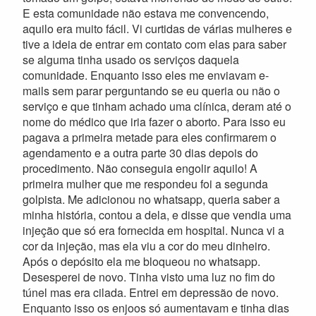
E esta comunidade não estava me convencendo,
aquilo era muito fácil. Vi curtidas de várias mulheres e
tive a ideia de entrar em contato com elas para saber
se alguma tinha usado os serviços daquela
comunidade. Enquanto isso eles me enviavam e-
mails sem parar perguntando se eu queria ou não o
serviço e que tinham achado uma clínica, deram até o
nome do médico que iria fazer o aborto. Para isso eu
pagava a primeira metade para eles confirmarem o
agendamento e a outra parte 30 dias depois do
procedimento. Não conseguia engolir aquilo! A
primeira mulher que me respondeu foi a segunda
golpista. Me adicionou no whatsapp, queria saber a
minha história, contou a dela, e disse que vendia uma
injeção que só era fornecida em hospital. Nunca vi a
cor da injeção, mas ela viu a cor do meu dinheiro.
Após o depósito ela me bloqueou no whatsapp.
Desesperei de novo. Tinha visto uma luz no fim do
túnel mas era cilada. Entrei em depressão de novo.
Enquanto isso os enjoos só aumentavam e tinha dias