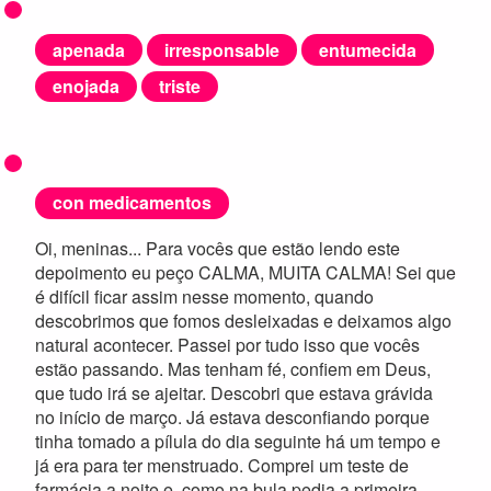
apenada
irresponsable
entumecida
enojada
triste
con medicamentos
Oi, meninas... Para vocês que estão lendo este
depoimento eu peço CALMA, MUITA CALMA! Sei que
é difícil ficar assim nesse momento, quando
descobrimos que fomos desleixadas e deixamos algo
natural acontecer. Passei por tudo isso que vocês
estão passando. Mas tenham fé, confiem em Deus,
que tudo irá se ajeitar. Descobri que estava grávida
no início de março. Já estava desconfiando porque
tinha tomado a pílula do dia seguinte há um tempo e
já era para ter menstruado. Comprei um teste de
farmácia a noite e, como na bula pedia a primeira