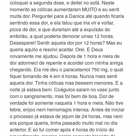
coloquei a segunda dose, e deitei no sofá. Neste
momento as cólicas aumentaram MUITO e eu senti
muita dor. Perguntei para a Danica até quando ficaria
sentindo essa dor, e ela falou que iria vir e voltar,
picos de dor, e que durariam até a expulsão do
embrião, a qual poderia demorar umas 12 horas.
Desesperei! Sentir aquela dor por 12 horas? Mas eu
queria aquilo e resolvi aceitar. Orei. E Deus
novamente me ajudou. Depois de 1 hora e meia de
dor adormeci de repente e acordei com minha amiga
chegando. Ela me deu o paracetamol 750 mg, o qual
fiquei tomando de 4 em 4 horas. Nunca mais senti
aquela dor. Tinha cólicas mas beeeem menores. E a
noite já estava bem. Coágulos saiam no vaso junto
com o sangramento, mas foi bem de boa. Dor de
verdade foi somente naquela 1 hora e meia. Não tive
febre, enjoo nem hemorragia intensa. Antes de iniciar
o processo já estava de jejum de 24 horas, mas nem
era porque queria, tinha passado muito mal no dia
anterior. E só fui comer após 4 horas do início do