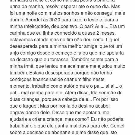
urina da manhã, resolvi esperar até o outro dia. Mas
foi uma noite com muitos sonhos e não consegui mais
dormir. Acordei às 3h30 para fazer o teste e, para a
minha infelicidade, deu positivo. O pai? Ai ai... Era um
carinha que eu tinha conhecido a quase 2 meses,
estávamos saindo mas no fim não deu certo. Liguei
desesperada para a minha melhor amiga, que foi um
anjo comigo desde o começo e falou que me apoiaria
na decisão que eu tomasse. Também contei para a
minha irmã, que tentou me acalmar e me ajudou muito
também. Estava desesperada porque não tenho
condições financeiras de criar um filho neste
momento, trabalho como autônoma e o pai... ai ai... o
pai... mal ganha para ele. Além disso, iria ser mãe de
duas crianças, porque a cabeça dele... Foi por isso
que o larguei. Mas por ironia do destino acabei
engravidando dele. Disse que me apoiaria, me
ajudaria a criar a criança, mas como? Eu não poderia
trabalhar e o que ele ganha mal dava para ele. Contei
sobre a decisão de abortar e ele me disse que isto