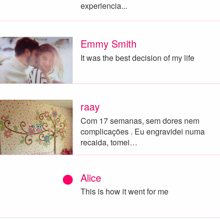
experiencia...
Emmy Smith
It was the best decision of my life
raay
Com 17 semanas, sem dores nem
complicações . Eu engravidei numa
recaida, tomei…
Alice
This is how it went for me