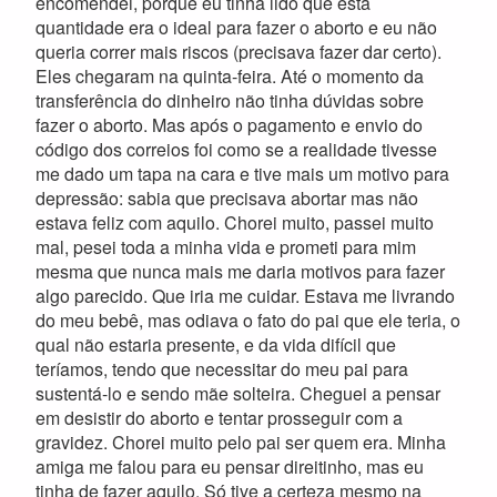
encomendei, porque eu tinha lido que esta
quantidade era o ideal para fazer o aborto e eu não
queria correr mais riscos (precisava fazer dar certo).
Eles chegaram na quinta-feira. Até o momento da
transferência do dinheiro não tinha dúvidas sobre
fazer o aborto. Mas após o pagamento e envio do
código dos correios foi como se a realidade tivesse
me dado um tapa na cara e tive mais um motivo para
depressão: sabia que precisava abortar mas não
estava feliz com aquilo. Chorei muito, passei muito
mal, pesei toda a minha vida e prometi para mim
mesma que nunca mais me daria motivos para fazer
algo parecido. Que iria me cuidar. Estava me livrando
do meu bebê, mas odiava o fato do pai que ele teria, o
qual não estaria presente, e da vida difícil que
teríamos, tendo que necessitar do meu pai para
sustentá-lo e sendo mãe solteira. Cheguei a pensar
em desistir do aborto e tentar prosseguir com a
gravidez. Chorei muito pelo pai ser quem era. Minha
amiga me falou para eu pensar direitinho, mas eu
tinha de fazer aquilo. Só tive a certeza mesmo na