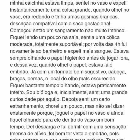
minha calcinha estava limpa, sentei no vaso e expeli
instantaneamente uma coisa grande, quando olhei no
vaso, era redondo e tinha umas gosmas brancas,
descrição compatível com o saco gestacional.
Começou então um sangramento não muito intenso.
Fiquei lendo um pouco na sala, sentia uma cólica
moderada, totalmente suportável; por volta das 4h fui
novamente ao banheiro e expeli mais sangue. Estava
sempre olhando o papel higiênico antes de jogar fora,
e dessa vez, quando olhei o papel, estava lá o
embrião. Já com um formato bem sugestivo, cabeça,
braços, pernas, o local do olho mais escurecido.
Fiquei bastante tempo olhando, estava praticamente
inteiro. Sou bióloga e, inicialmente, senti uma grande
curiosidade por aquilo. Depois senti um certo
estranhamento, chorei um pouco, mas não sei dizer
exatamente porque, joguei o papel no vaso e ainda
fiquei olhando para ele dentro do vaso um bom
tempo. Dei descarga e fui dormir com uma sensação
imensa de alívio, foi bom ter visto o embrião, pois