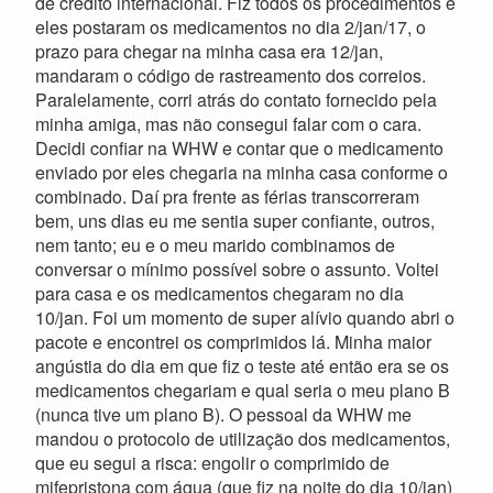
de crédito internacional. Fiz todos os procedimentos e
eles postaram os medicamentos no dia 2/jan/17, o
prazo para chegar na minha casa era 12/jan,
mandaram o código de rastreamento dos correios.
Paralelamente, corri atrás do contato fornecido pela
minha amiga, mas não consegui falar com o cara.
Decidi confiar na WHW e contar que o medicamento
enviado por eles chegaria na minha casa conforme o
combinado. Daí pra frente as férias transcorreram
bem, uns dias eu me sentia super confiante, outros,
nem tanto; eu e o meu marido combinamos de
conversar o mínimo possível sobre o assunto. Voltei
para casa e os medicamentos chegaram no dia
10/jan. Foi um momento de super alívio quando abri o
pacote e encontrei os comprimidos lá. Minha maior
angústia do dia em que fiz o teste até então era se os
medicamentos chegariam e qual seria o meu plano B
(nunca tive um plano B). O pessoal da WHW me
mandou o protocolo de utilização dos medicamentos,
que eu segui a risca: engolir o comprimido de
mifepristona com água (que fiz na noite do dia 10/jan)