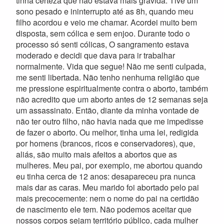
tinha certeza que não estava mais grávida. Tive um
sono pesado e ininterrupto até as 8h, quando meu
filho acordou e veio me chamar. Acordei muito bem
disposta, sem cólica e sem enjoo. Durante todo o
processo só senti cólicas, O sangramento estava
moderado e decidi que dava para ir trabalhar
normalmente. Vida que segue! Não me senti culpada,
me senti libertada. Não tenho nenhuma religião que
me pressione espiritualmente contra o aborto, também
não acredito que um aborto antes de 12 semanas seja
um assassinato. Então, diante da minha vontade de
não ter outro filho, não havia nada que me impedisse
de fazer o aborto. Ou melhor, tinha uma lei, redigida
por homens (brancos, ricos e conservadores), que,
aliás, são muito mais afeitos a abortos que as
mulheres. Meu pai, por exemplo, me abortou quando
eu tinha cerca de 12 anos: desapareceu pra nunca
mais dar as caras. Meu marido foi abortado pelo pai
mais precocemente: nem o nome do pai na certidão
de nascimento ele tem. Não podemos aceitar que
nossos corpos sejam território público, cada mulher