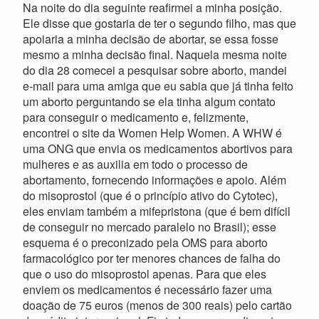
Na noite do dia seguinte reafirmei a minha posição.
Ele disse que gostaria de ter o segundo filho, mas que
apoiaria a minha decisão de abortar, se essa fosse
mesmo a minha decisão final. Naquela mesma noite
do dia 28 comecei a pesquisar sobre aborto, mandei
e-mail para uma amiga que eu sabia que já tinha feito
um aborto perguntando se ela tinha algum contato
para conseguir o medicamento e, felizmente,
encontrei o site da Women Help Women. A WHW é
uma ONG que envia os medicamentos abortivos para
mulheres e as auxilia em todo o processo de
abortamento, fornecendo informações e apoio. Além
do misoprostol (que é o princípio ativo do Cytotec),
eles enviam também a mifepristona (que é bem difícil
de conseguir no mercado paralelo no Brasil); esse
esquema é o preconizado pela OMS para aborto
farmacológico por ter menores chances de falha do
que o uso do misoprostol apenas. Para que eles
enviem os medicamentos é necessário fazer uma
doação de 75 euros (menos de 300 reais) pelo cartão