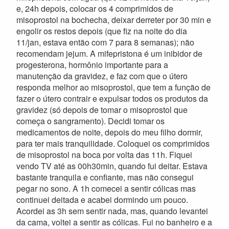
e, 24h depois, colocar os 4 comprimidos de
misoprostol na bochecha, deixar derreter por 30 min e
engolir os restos depois (que fiz na noite do dia
11/jan, estava então com 7 para 8 semanas); não
recomendam jejum. A mifepristona é um inibidor de
progesterona, hormônio importante para a
manutenção da gravidez, e faz com que o útero
responda melhor ao misoprostol, que tem a função de
fazer o útero contrair e expulsar todos os produtos da
gravidez (só depois de tomar o misoprostol que
começa o sangramento). Decidi tomar os
medicamentos de noite, depois do meu filho dormir,
para ter mais tranquilidade. Coloquei os comprimidos
de misoprostol na boca por volta das 11h. Fiquei
vendo TV até as 00h30min, quando fui deitar. Estava
bastante tranquila e confiante, mas não consegui
pegar no sono. A 1h comecei a sentir cólicas mas
continuei deitada e acabei dormindo um pouco.
Acordei as 3h sem sentir nada, mas, quando levantei
da cama, voltei a sentir as cólicas. Fui no banheiro e a