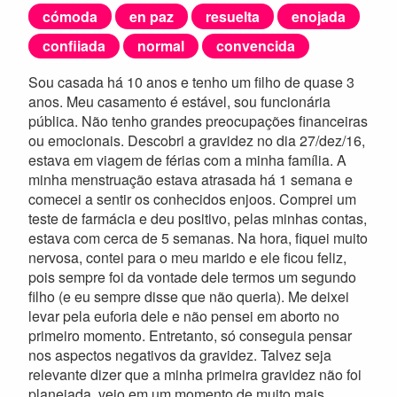
cómoda
en paz
resuelta
enojada
confiiada
normal
convencida
Sou casada há 10 anos e tenho um filho de quase 3
anos. Meu casamento é estável, sou funcionária
pública. Não tenho grandes preocupações financeiras
ou emocionais. Descobri a gravidez no dia 27/dez/16,
estava em viagem de férias com a minha família. A
minha menstruação estava atrasada há 1 semana e
comecei a sentir os conhecidos enjoos. Comprei um
teste de farmácia e deu positivo, pelas minhas contas,
estava com cerca de 5 semanas. Na hora, fiquei muito
nervosa, contei para o meu marido e ele ficou feliz,
pois sempre foi da vontade dele termos um segundo
filho (e eu sempre disse que não queria). Me deixei
levar pela euforia dele e não pensei em aborto no
primeiro momento. Entretanto, só conseguia pensar
nos aspectos negativos da gravidez. Talvez seja
relevante dizer que a minha primeira gravidez não foi
planejada, veio em um momento de muito mais