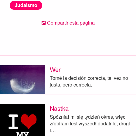
Judaismo
Compartir esta página
Wer
Tomé la decisión correcta, tal vez no
justa, pero correcta.
Nastka
Spóźniał mi się tydzień okres, więc
zrobiłam test wyszedł dodatnio, drugi
i…