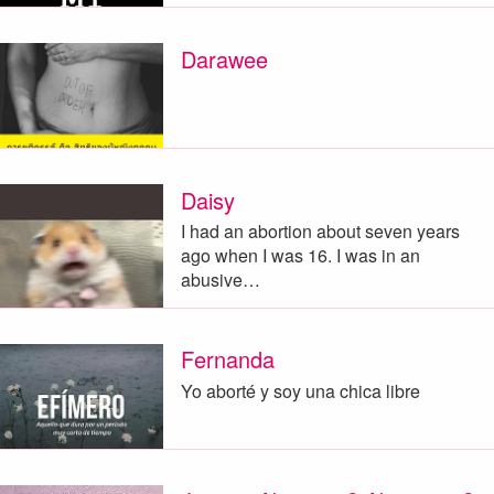
Darawee
Daisy
I had an abortion about seven years
ago when I was 16. I was in an
abusive…
Fernanda
Yo aborté y soy una chica libre