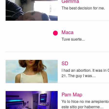
Gemma
The best decision for me.
Maca
Tuve suerte...
SD
I had an abortion. It was in
21. The guy I was…
Pam Map
Yo lo hice no me arrepient
este sitio por haberme…