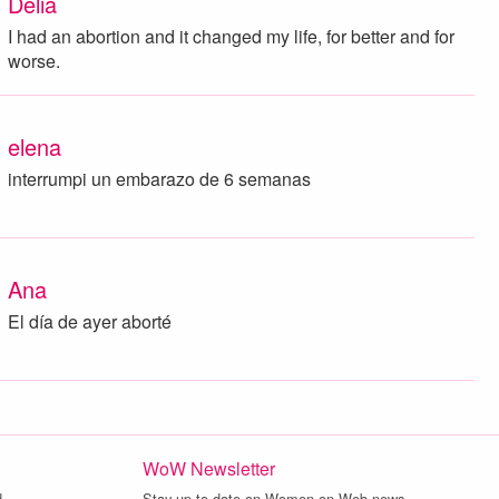
Delia
I had an abortion and it changed my life, for better and for
worse.
elena
interrumpi un embarazo de 6 semanas
Ana
El día de ayer aborté
WoW Newsletter
nd…
Stay up to date on Women on Web news…