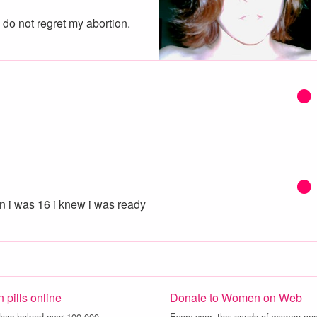
 do not regret my abortion.
en i was 16 i knew i was ready
 pills online
Donate to Women on Web
as helped over 100,000…
Every year, thousands of women a