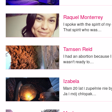
Raquel Monterrey
I spoke with the spirit of my
That spirit who was…
Tamsen Reid
I had an abortion because I 
wasn't ready to…
Izabela
Mam 20 lat i zupełnie nie 
Ja i mój chłopak…