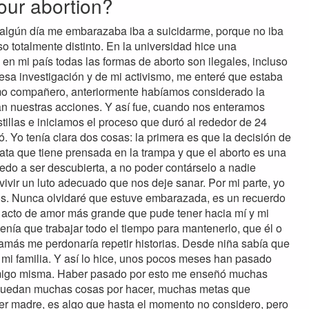
our abortion?
algún día me embarazaba iba a suicidarme, porque no iba
 totalmente distinto. En la universidad hice una
 en mi país todas las formas de aborto son ilegales, incluso
esa investigación y de mi activismo, me enteré que estaba
mo compañero, anteriormente habíamos considerado la
n nuestras acciones. Y así fue, cuando nos enteramos
llas e iniciamos el proceso que duró al rededor de 24
. Yo tenía clara dos cosas: la primera es que la decisión de
ata que tiene prensada en la trampa y que el aborto es una
edo a ser descubierta, a no poder contárselo a nadie
vivir un luto adecuado que nos deje sanar. Por mi parte, yo
adros. Nunca olvidaré que estuve embarazada, es un recuerdo
l acto de amor más grande que pude tener hacia mí y mi
enía que trabajar todo el tiempo para mantenerlo, que él o
jamás me perdonaría repetir historias. Desde niña sabía que
a mi familia. Y así lo hice, unos pocos meses han pasado
onmigo misma. Haber pasado por esto me enseñó muchas
 quedan muchas cosas por hacer, muchas metas que
 ser madre, es algo que hasta el momento no considero, pero