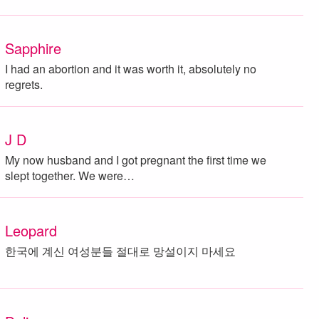
Sapphire
I had an abortion and it was worth it, absolutely no
regrets.
J D
My now husband and I got pregnant the first time we
slept together. We were…
Leopard
한국에 계신 여성분들 절대로 망설이지 마세요