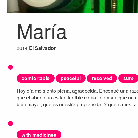
María
2014
El Salvador
comfortable
peaceful
resolved
sure
Hoy día me siento plena, agradecida. Encontré una raz
que el aborto no es tan terrible como lo pintan, que no 
bien mayor, que es nuestra propia vida. Y que nauestra 
with medicines