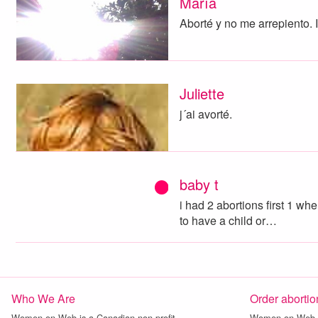
María
Aborté y no me arrepiento. I
Juliette
j´ai avorté.
baby t
i had 2 abortions first 1 wh
to have a child or…
Who We Are
Order abortion
Women on Web is a Canadian non-profit…
Women on Web h