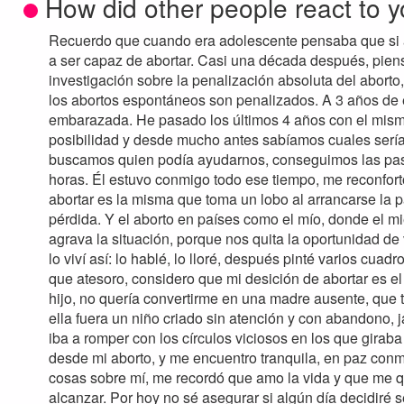
How did other people react to y
Recuerdo que cuando era adolescente pensaba que si 
a ser capaz de abortar. Casi una década después, pienso
investigación sobre la penalización absoluta del aborto,
los abortos espontáneos son penalizados. A 3 años de 
embarazada. He pasado los últimos 4 años con el mis
posibilidad y desde mucho antes sabíamos cuales sería
buscamos quien podía ayudarnos, conseguimos las pasti
horas. Él estuvo conmigo todo ese tiempo, me reconfortó
abortar es la misma que toma un lobo al arrancarse la p
pérdida. Y el aborto en países como el mío, donde el mi
agrava la situación, porque nos quita la oportunidad de 
lo viví así: lo hablé, lo lloré, después pinté varios cu
que atesoro, considero que mi desición de abortar es e
hijo, no quería convertirme en una madre ausente, que t
ella fuera un niño criado sin atención y con abandono, 
iba a romper con los círculos viciosos en los que girab
desde mi aborto, y me encuentro tranquila, en paz c
cosas sobre mí, me recordó que amo la vida y que me
alcanzar. Por hoy no sé asegurar si algún día decidiré