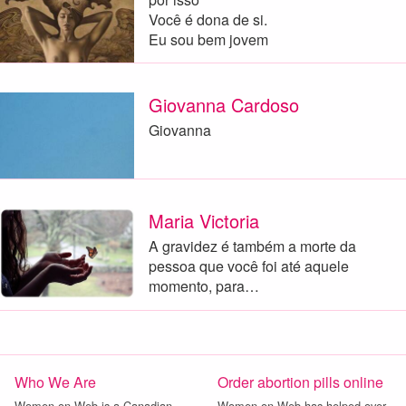
Você é dona de si.
Eu sou bem jovem
Giovanna Cardoso
Giovanna
Maria Victoria
A gravidez é também a morte da
pessoa que você foi até aquele
momento, para…
Who We Are
Order abortion pills online
Women on Web is a Canadian
Women on Web has helped over