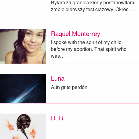
Bylam za granica kiedy postanowilam
zrobic pierwszy test ciazowy. Okres…
Raquel Monterrey
I spoke with the spirit of my child
before my abortion. That spirit who
was…
Luna
Aún grito perdón
D. B.