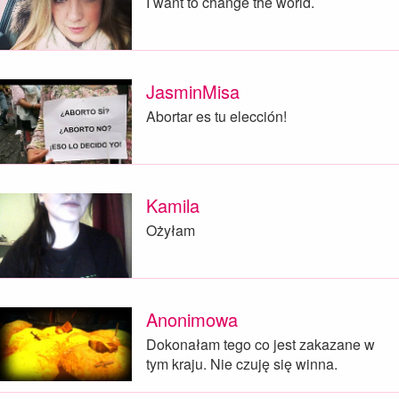
I want to change the world.
JasminMisa
Abortar es tu elección!
Kamila
Ożyłam
Anonimowa
Dokonałam tego co jest zakazane w
tym kraju. Nie czuję się winna.