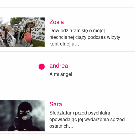
Zosia
Dowiedziałam się o mojej
niechcianej ciąży podczas wizyty
kontrolnej u…
andrea
A mi ángel
Sara
Siedziałam przed psychiatrą,
opowiadając jej wydarzenia sprzed
ostatnich…