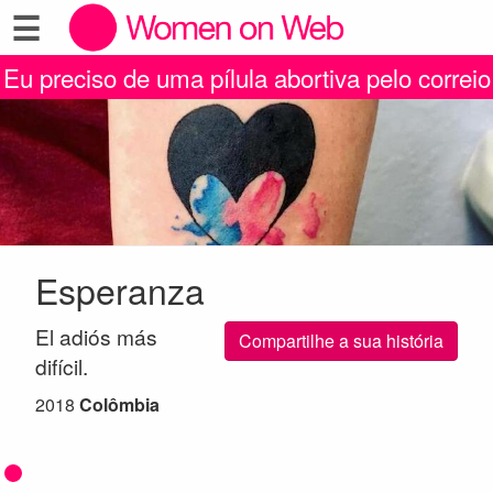
☰
Eu preciso de uma pílula abortiva pelo correio
Esperanza
El adiós más
Compartilhe a sua história
difícil.
2018
Colômbia