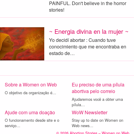
PAINFUL. Don't believe in the horror
stories!
~ Energia divina en la mujer ~
Yo decidí abortar : Cuando tuve
conocimiento que me encontraba en
estado de…
Sobre a Women on Web
Eu preciso de uma pílula
abortiva pelo correio
O objetivo da organização é…
Ajudaremos você a obter uma
pílula…
Ajude com uma doação
WoW Newsletter
O funcionamento desde site e o
Stay up to date on Women on
serviço…
Web news…
© 2026 Abortion Stories – Women on Web