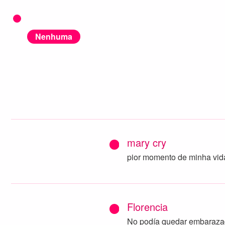
Nenhuma
mary cry
pior momento de minha vid
Florencia
No podía quedar embarazad