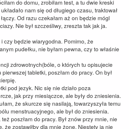
ciłam do domu, zrobiłam test, a tu dwie kreski
układało nam się od długiego czasu, traktował
 łączy. Od razu czekałam aż on będzie mógl
iazy. Nie był szcześliwy, zreszta tak jak ja.
 i czy będzie wiarygodna. Pomimo, że
anym pudełku, nie byłam pewna, czy to właśnie
cji zdrowotnych(bóle, o których tu opisujecie
 pierwszej tabletki, poszłam do pracy. On był
ierpię.
ki pod jezyk. Nic się nie działo poza
ze, jak przy miesiączce, ale były do zniesienia.
ułam, że skurcze się nasilają, towarzyszyła temu
ólu menstruacyjnego, ale był do zniesienia.
 też poszłam do pracy. Był znów przy mnie, nie
, że zostawiłby dla mnie żonę. Niestety ja nie