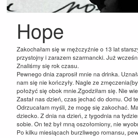
Hope
Zakochałam się w mężczyźnie o 13 lat starsz
przystojny i zarazem szarmancki. Już wcześnie
Znaliśmy się rok czasu.
Pewnego dnia zaprosił mnie na drinka. Uznał
nam się nie kończyły. Nagle ze zmęczenia(by
położyć się obok mnie.Zgodziłam się. Nie wie
Zastał nas dzień, czas jechać do domu. Od t
Odrzucałam myśli, że mogę się zakochać. Ma
dziecko. Z dnia na dzień, z tygodnia na tydzi
sobie. On też był mną oszołomiony, nie wyob
Po kilku miesiącach burzliwego romansu, pe