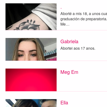
.
Aborté a mis 18, a unos cu
graduación de preparatoria
Me…
Gabriela
Abortei aos 17 anos.
Meg Em
Ella