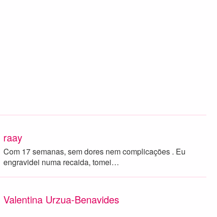
raay
Com 17 semanas, sem dores nem complicações . Eu
engravidei numa recaida, tomei…
Valentina Urzua-Benavides