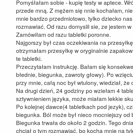
Pomyśłałam sobie - kupię testy w aptece. Wró
przede mną. Z mężem się nnie kochałam, nie 
mnie bardzo przedmiotowo, tylko dziecko nas
rozmawiać. Od razu domyslil sie, ze jestem w c
Zamówiłam od razu tabletki poronne.
Najgorszy był czas oczekiwania na przesyłkę
otrzymałam przesyłkę w oryginalnie zapakow
te tabletki.
Przeczytałam instrukcję. Bałam się konsekwen
błednie, biegunka, zawroty głowy). Po wzięciu
przy mnie, całą noc był wtulony, wiedział, że c
Na drugi dzień, 24 godziny po wziełam 4 tablet
sztywnieniem języka, może miałam lekkie skurc
Po kolejnej dawce(4 tabletkach pod jezyk), cz
biegunka. Ból może był nieco mocniejszy od b
Biegunka trwała do około 2 godzin. Tego dnia
chciał o tym rozmawiać, bo kocha mnie na tyle