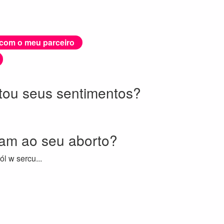
 com o meu parceiro
etou seus sentimentos?
ram ao seu aborto?
l w sercu...