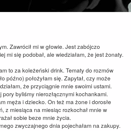
ym. Zawrócił mi w głowie. Jest zabójczo
j mi się podobał, ale wiedziałam, że jest żonaty.
am to za koleżeński drink. Tematy do rozmów
ło późno) położyłam się. Zapytał, czy może
działam, że przyciągnie mnie swoimi ustami.
ej pory byliśmy nierozłącznymi kochankami.
m męża i dziecko. On też ma żone i dorosłe
eń, z miesiąca na miesiąc rozkochał mnie w
rażał sobie beze mnie życia.
wnego zwyczajnego dnia pojechałam na zakupy.