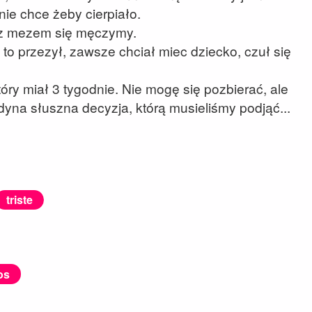
ie chce żeby cierpiało.
e z mezem się męczymy.
o przezył, zawsze chciał miec dziecko, czuł się
tóry miał 3 tygodnie. Nie mogę się pozbierać, ale
edyna słuszna decyzja, którą musieliśmy podjąć...
triste
os