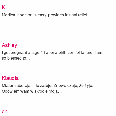
K
Medical abortion is easy, provides instant relief
Ashley
I got pregnant at age 44 after a birth control failure. I am
so blessed to…
Klaudia
Miałam aborcję i nie żałuję! Znowu czuję, że żyję.
Opowiem wam w skrócie moją…
dh