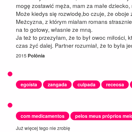
mogę zostawić męża, mam za małe dziecko, n
Może kiedys się rozwiodę,bo czuje, że oboj
Meżcyzna, z którym miałam romans strasznie t
na to gotowy, własnie ze mną.
Ja też to przezyłam, że to był owoc miłości, k
czas żyć dalej. Partner rozumiał, że to była j
2015
Polônia
egoísta
zangada
culpada
receosa
com medicamentos
pelos meus próprios mei
Już więcej tego nie zrobię