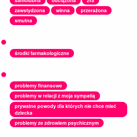
samolubna
odciążona
zła
zawstydzona
winna
przerażona
smutna
środki farmakologiczne
problemy finansowe
problemy w relacji z moja sympatią
prywatne powody dla których nie chce mieć
dziecka
problemy ze zdrowiem psychicznym