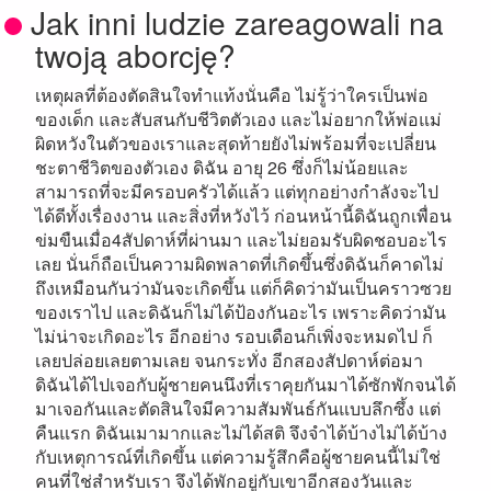
Jak inni ludzie zareagowali na
twoją aborcję?
เหตุผลที่ต้องตัดสินใจทำแท้งนั่นคือ ไม่รู้ว่าใครเป็นพ่อ
ของเด็ก และสับสนกับชีวิตตัวเอง และไม่อยากให้พ่อแม่
ผิดหวังในตัวของเราและสุดท้ายยังไม่พร้อมที่จะเปลี่ยน
ชะตาชีวิตของตัวเอง ดิฉัน อายุ 26 ซึ่งก็ไม่น้อยและ
สามารถที่จะมีครอบครัวได้แล้ว แต่ทุกอย่างกำลังจะไป
ได้ดีทั้งเรื่องงาน และสิ่งที่หวังไว้ ก่อนหน้านี้ดิฉันถูกเพื่อน
ข่มขืนเมื่อ4สัปดาห์ที่ผ่านมา และไม่ยอมรับผิดชอบอะไร
เลย นั่นก็ถือเป็นความผิดพลาดที่เกิดขึ้นซึ่งดิฉันก็คาดไม่
ถึงเหมือนกันว่ามันจะเกิดขึ้น แต่ก็คิดว่ามันเป็นคราวซวย
ของเราไป และดิฉันก็ไม่ได้ป้องกันอะไร เพราะคิดว่ามัน
ไม่น่าจะเกิดอะไร อีกอย่าง รอบเดือนก็เพิ่งจะหมดไป ก็
เลยปล่อยเลยตามเลย จนกระทั่ง อีกสองสัปดาห์ต่อมา
ดิฉันได้ไปเจอกับผู้ชายคนนึงที่เราคุยกันมาได้ซักพักจนได้
มาเจอกันและตัดสินใจมีความสัมพันธ์กันแบบลึกซึ้ง แต่
คืนแรก ดิฉันเมามากและไม่ได้สติ จึงจำได้บ้างไม่ได้บ้าง
กับเหตุการณ์ที่เกิดขึ้น แต่ความรู้สึกคือผู้ชายคนนี้ไม่ใช่
คนที่ใช่สำหรับเรา จึงได้พักอยู่กับเขาอีกสองวันและ