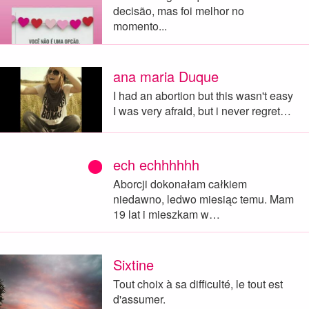
decisão, mas foi melhor no
momento...
ana maria Duque
I had an abortion but this wasn't easy
I was very afraid, but i never regret…
ech echhhhhh
Aborcji dokonałam całkiem
niedawno, ledwo miesiąc temu. Mam
19 lat i mieszkam w…
Sixtine
Tout choix à sa difficulté, le tout est
d'assumer.