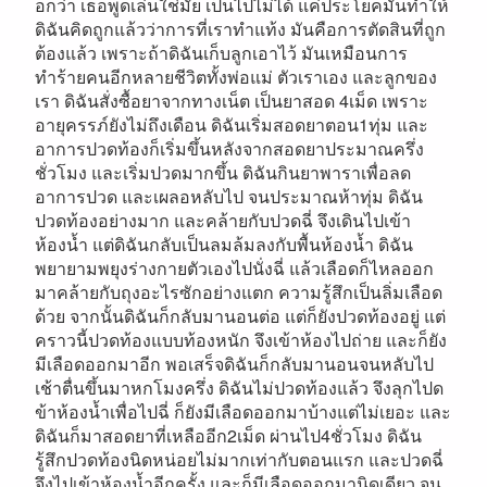
อกว่า เธอพูดเล่นใช่มั้ย เป็นไปไม่ได้ แค่ประโยคมันทำให้
ดิฉันคิดถูกแล้วว่าการที่เราทำแท้ง มันคือการตัดสินที่ถูก
ต้องแล้ว เพราะถ้าดิฉันเก็บลูกเอาไว้ มันเหมือนการ
ทำร้ายคนอีกหลายชีวิตทั้งพ่อแม่ ตัวเราเอง และลูกของ
เรา ดิฉันสั่งซื้อยาจากทางเน็ต เป็นยาสอด 4เม็ด เพราะ
อายุครรภ์ยังไม่ถึงเดือน ดิฉันเริ่มสอดยาตอน1ทุ่ม และ
อาการปวดท้องก็เริ่มขึ้นหลังจากสอดยาประมาณครึ่ง
ชั่วโมง และเริ่มปวดมากขึ้น ดิฉันกินยาพาราเพื่อลด
อาการปวด และเผลอหลับไป จนประมาณห้าทุ่ม ดิฉัน
ปวดท้องอย่างมาก และคล้ายกับปวดฉี่ จึงเดินไปเข้า
ห้องน้ำ แต่ดิฉันกลับเป็นลมล้มลงกับพื้นห้องน้ำ ดิฉัน
พยายามพยุงร่างกายตัวเองไปนั่งฉี่ แล้วเลือดก็ไหลออก
มาคล้ายกับถุงอะไรซักอย่างแตก ความรู้สึกเป็นลิ่มเลือด
ด้วย จากนั้นดิฉันก็กลับมานอนต่อ แต่ก็ยังปวดท้องอยู่ แต่
คราวนี้ปวดท้องแบบท้องหนัก จึงเข้าห้องไปถ่าย และก็ยัง
มีเลือดออกมาอีก พอเสร็จดิฉันก็กลับมานอนจนหลับไป
เช้าตื่นขึ้นมาหกโมงครึ่ง ดิฉันไม่ปวดท้องแล้ว จึงลุกไปด
ข้าห้องน้ำเพื่อไปฉี่ ก็ยังมีเลือดออกมาบ้างแต่ไม่เยอะ และ
ดิฉันก็มาสอดยาที่เหลืออีก2เม็ด ผ่านไป4ชั่วโมง ดิฉัน
รู้สึกปวดท้องนิดหน่อยไม่มากเท่ากับตอนแรก และปวดฉี่
จึงไปเข้าห้องน้ำอีกครั้ง และก็มีเลือดออกมานิดเดียว จน