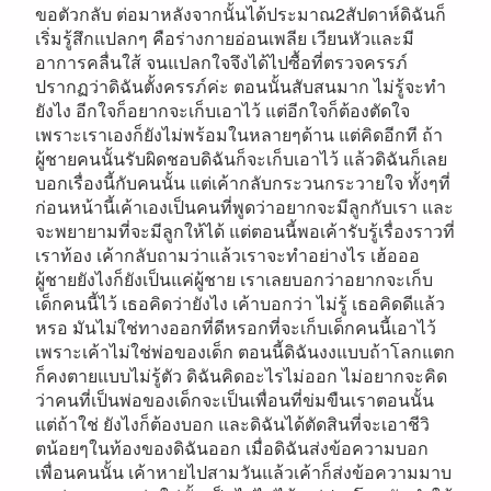
ขอตัวกลับ ต่อมาหลังจากนั้นได้ประมาณ2สัปดาห์ดิฉันก็
เริ่มรู้สึกแปลกๆ คือร่างกายอ่อนเพลีย เวียนหัวและมี
อาการคลื่นใส้ จนแปลกใจจึงได้ไปซื้อที่ตรวจครรภ์
ปรากฏว่าดิฉันตั้งครรภ์ค่ะ ตอนนั้นสับสนมาก ไม่รู้จะทำ
ยังไง อีกใจก็อยากจะเก็บเอาไว้ แต่อีกใจก็ต้องตัดใจ
เพราะเราเองก็ยังไม่พร้อมในหลายๆด้าน แต่คิดอีกที ถ้า
ผู้ชายคนนั้นรับผิดชอบดิฉันก็จะเก็บเอาไว้ แล้วดิฉันก็เลย
บอกเรื่องนี้กับคนนั้น แต่เค้ากลับกระวนกระวายใจ ทั้งๆที่
ก่อนหน้านี้เค้าเองเป็นคนที่พูดว่าอยากจะมีลูกกับเรา และ
จะพยายามที่จะมีลูกให้ได้ แต่ตอนนี้พอเค้ารับรู้เรื่องราวที่
เราท้อง เค้ากลับถามว่าแล้วเราจะทำอย่างไร เฮ้อออ
ผู้ชายยังไงก็ยังเป็นแค่ผู้ชาย เราเลยบอกว่าอยากจะเก็บ
เด็กคนนี้ไว้ เธอคิดว่ายังไง เค้าบอกว่า ไม่รู้ เธอคิดดีแล้ว
หรอ มันไม่ใช่ทางออกที่ดีหรอกที่จะเก็บเด็กคนนี้เอาไว้
เพราะเค้าไม่ใช่พ่อของเด็ก ตอนนี้ดิฉันงงแบบถ้าโลกแตก
ก็คงตายแบบไม่รู้ตัว ดิฉันคิดอะไรไม่ออก ไม่อยากจะคิด
ว่าคนที่เป็นพ่อของเด็กจะเป็นเพื่อนที่ข่มขืนเราตอนนั้น
แต่ถ้าใช่ ยังไงก็ต้องบอก และดิฉันได้ตัดสินที่จะเอาชีวิ
ตน้อยๆในท้องของดิฉันออก เมื่อดิฉันส่งข้อความบอก
เพื่อนคนนั้น เค้าหายไปสามวันแล้วเค้าก็ส่งข้อความมาบ