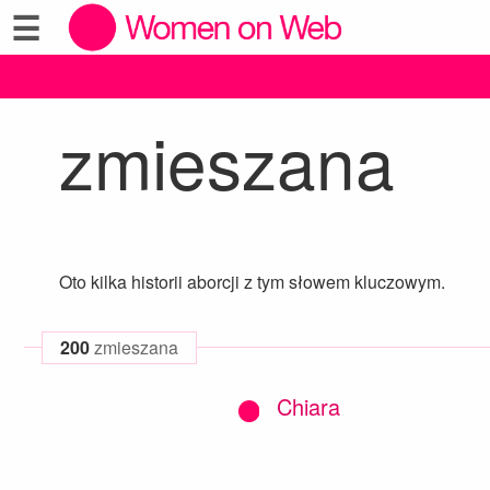
☰
zmieszana
Oto kilka historii aborcji z tym słowem kluczowym.
200
zmieszana
Chiara