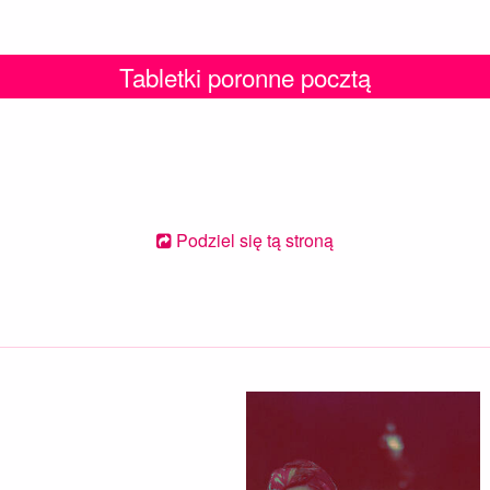
Tabletki poronne pocztą
Podziel się tą stroną