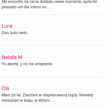
Me encontro na cama deitada nesse momento, após ter
passado um dia inteiro no…
Luna
Deu tudo certo.
Natalia M
Yo aborté, y no me arrepiento.
Ola
Mam 20 lat. Zaszłam w nieplanowaną ciążę. Niestety
mieszkam w kraju, w którym…