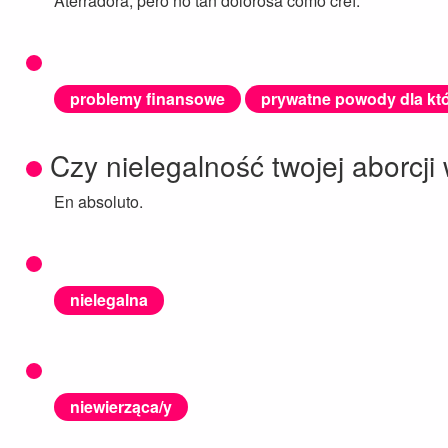
Aterradora, pero no tan dolorosa como creí.
problemy finansowe
prywatne powody dla któ
Czy nielegalność twojej aborcji
En absoluto.
nielegalna
niewierząca/y