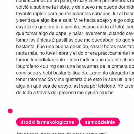
contracciones de un parto, e iba y volvía por periodos d
volvió a subirme la fiebre, y de nuevo me quedé dormi
levanté rápido para no manchar las sábanas, fui al baño
y sentí que algo iba a salir. Miré hacia abajo y algo c
cayó(creo que era la placenta, estaba unida al feto), s
que tomar algo de papel y halar levemente, cuando cayó
tomar las únicas 2 pastillas que me quedaban, no que
bastante. Fue una buena decisión, casi 2 horas más tard
nada más, no tuve fiebre y el dolor era prácticamente i
fueron inmediatamente. Debo indicar que durante el pro
Ibuprofeno 400 mg casi una hora antes de la primera do
comí sopa y bebí bastante líquido. Lamento alargarlo t
tener información y me gustaría que esto le sea útil a 
alguien que sea de apoyo, así sea por teléfono. Yo tuv
de todo a través del proceso me ayudó mucho.
środki farmakologiczne
samodzielnie