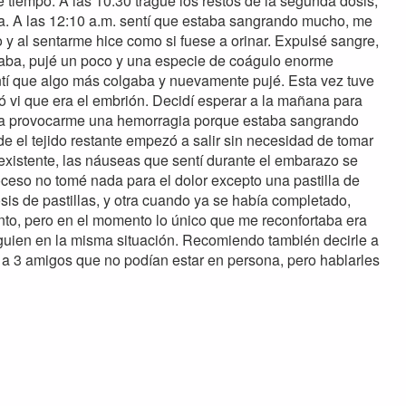
e tiempo. A las 10:30 tragué los restos de la segunda dosis,
da. A las 12:10 a.m. sentí que estaba sangrando mucho, me
 y al sentarme hice como si fuese a orinar. Expulsé sangre,
olgaba, pujé un poco y una especie de coágulo enorme
entí que algo más colgaba y nuevamente pujé. Esta vez tuve
 vi que era el embrión. Decidí esperar a la mañana para
ría provocarme una hemorragia porque estaba sangrando
e el tejido restante empezó a salir sin necesidad de tomar
nexistente, las náuseas que sentí durante el embarazo se
ceso no tomé nada para el dolor excepto una pastilla de
sis de pastillas, y otra cuando ya se había completado,
anto, pero en el momento lo único que me reconfortaba era
alguien en la misma situación. Recomiendo también decirle a
e a 3 amigos que no podían estar en persona, pero hablarles