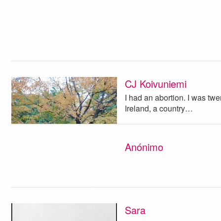
CJ Koivuniemi
I had an abortion. I was twe
Ireland, a country…
Anónimo
Sara