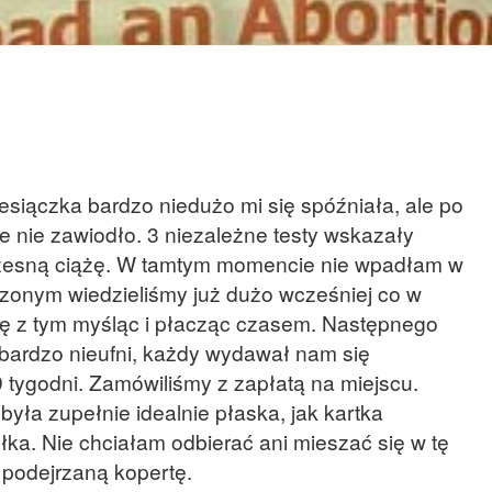
iesiączka bardzo niedużo mi się spóźniała, ale po
ie nie zawiodło. 3 niezależne testy wskazały
czesną ciążę. W tamtym momencie nie wpadłam w
czonym wiedzieliśmy już dużo wcześniej co w
ię z tym myśląc i płacząc czasem. Następnego
y bardzo nieufni, każdy wydawał nam się
9 tygodni. Zamówiliśmy z zapłatą na miejscu.
była zupełnie idealnie płaska, jak kartka
łka. Nie chciałam odbierać ani mieszać się w tę
 podejrzaną kopertę.