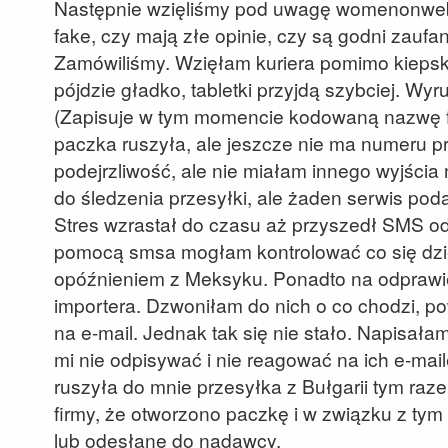
Następnie wzięliśmy pod uwagę womenonweb.
fake, czy mają złe opinie, czy są godni zaufa
Zamówiliśmy. Wzięłam kuriera pomimo kiepski
pójdzie gładko, tabletki przyjdą szybciej. Wy
(Zapisuje w tym momencie kodowaną nazwę f
paczka ruszyła, ale jeszcze nie ma numeru p
podejrzliwość, ale nie miałam innego wyjścia
do śledzenia przesyłki, ale żaden serwis pod
Stres wzrastał do czasu aż przyszedł SMS od f
pomocą smsa mogłam kontrolować co się dzie
opóźnieniem z Meksyku. Ponadto na odprawie
importera. Dzwoniłam do nich o co chodzi, po
na e-mail. Jednak tak się nie stało. Napisał
mi nie odpisywać i nie reagować na ich e-mail
ruszyła do mnie przesyłka z Bułgarii tym ra
firmy, że otworzono paczkę i w związku z tym
lub odesłane do nadawcy.