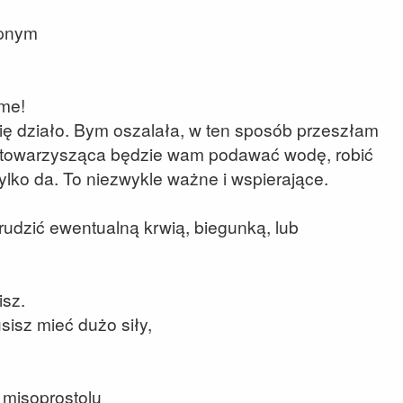
ępnym
me!
się działo. Bym oszalała, w ten sposób przeszłam
a towarzysząca będzie wam podawać wodę, robić
ylko da. To niezwykle ważne i wspierające.
rudzić ewentualną krwią, biegunką, lub
isz.
sisz mieć dużo siły,
 misoprostolu