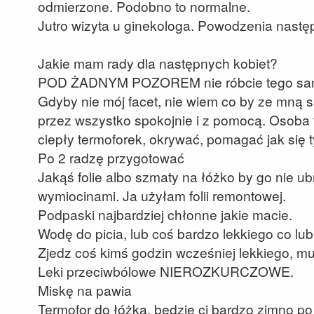
odmierzone. Podobno to normalne.
Jutro wizyta u ginekologa. Powodzenia nast
Jakie mam rady dla następnych kobiet?
POD ŻADNYM POZOREM nie róbcie tego sa
Gdyby nie mój facet, nie wiem co by ze mną 
przez wszystko spokojnie i z pomocą. Osob
ciepły termoforek, okrywać, pomagać jak się t
Po 2 radzę przygotować
Jakąś folie albo szmaty na łóżko by go nie ub
wymiocinami. Ja użyłam folii remontowej.
Podpaski najbardziej chłonne jakie macie.
Wodę do picia, lub coś bardzo lekkiego co lub
Zjedz coś kimś godzin wcześniej lekkiego, mu
Leki przeciwbólowe NIEROZKURCZOWE.
Miskę na pawia
Termofor do łóżka, będzie ci bardzo zimno po