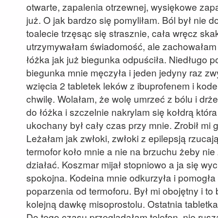
otwarte, zapalenia otrzewnej, wysiękowe zap
już. O jak bardzo się pomyliłam. Ból był nie 
toalecie trzęsąc się strasznie, cała wręcz s
utrzymywałam świadomość, ale zachowałam z
łóżka jak już biegunka odpuściła. Niedługo 
biegunka mnie męczyła i jeden jedyny raz z
wzięcia 2 tabletek leków z ibuprofenem i ko
chwilę. Wolałam, że wolę umrzeć z bólu i drże
do łóżka i szczelnie nakrylam się kołdrą któ
ukochany był cały czas przy mnie. Zrobił mi 
Leżałam jak zwłoki, zwłoki z epilepsją rzuca
termofor koło mnie a nie na brzuchu żeby nie z
działać. Koszmar mijał stopniowo a ja się wy
spokojna. Kodeina mnie odkurzyła i pomogła 
poparzenia od termoforu. Był mi obojętny i t
kolejną dawkę misoprostolu. Ostatnia tabletka
Do tego czasu przeglądałam telefon, nie rusz