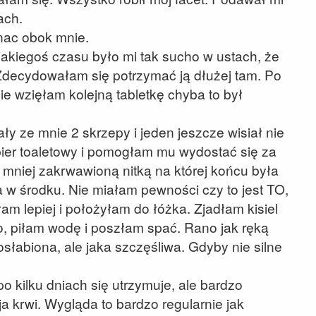
ach.
nac obok mnie.
 jakiegoś czasu było mi tak sucho w ustach, że
. Zdecydowałam się potrzymać ją dłużej tam. Po
ie wzięłam kolejną tabletkę chyba to był
ły ze mnie 2 skrzepy i jeden jeszcze wisiał nie
ier toaletowy i pomogłam mu wydostać się za
 mniej zakrwawioną nitką na której końcu była
w środku. Nie miałam pewności czy to jest TO,
am lepiej i położyłam do łóżka. Zjadłam kisiel
, piłam wodę i poszłam spać. Rano jak ręką
słabiona, ale jaka szczęśliwa. Gdyby nie silne
o kilku dniach się utrzymuje, ale bardzo
cja krwi. Wygląda to bardzo regularnie jak