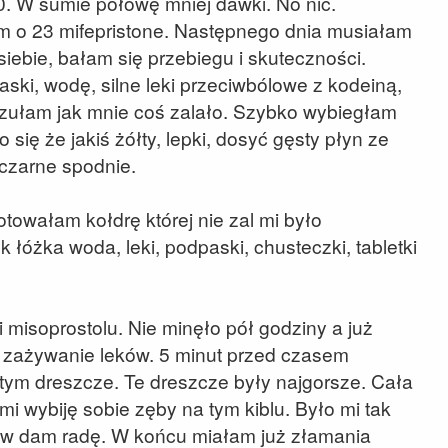
0. W sumie połowę mniej dawki. No nic.
m o 23 mifepristone. Następnego dnia musiałam
iebie, bałam się przebiegu i skuteczności.
ki, wodę, silne leki przeciwbólowe z kodeiną,
 czułam jak mnie coś zalało. Szybko wybiegłam
 się że jakiś żółty, lepki, dosyć gęsty płyn ze
czarne spodnie.
otowałam kołdrę której nie zal mi było
 łóżka woda, leki, podpaski, chusteczki, tabletki
 misoprostolu. Nie minęło pół godziny a już
 zażywanie leków. 5 minut przed czasem
o tym dreszcze. Te dreszcze były najgorsze. Cała
mi wybiję sobie zęby na tym kiblu. Było mi tak
ków dam radę. W końcu miałam już złamania