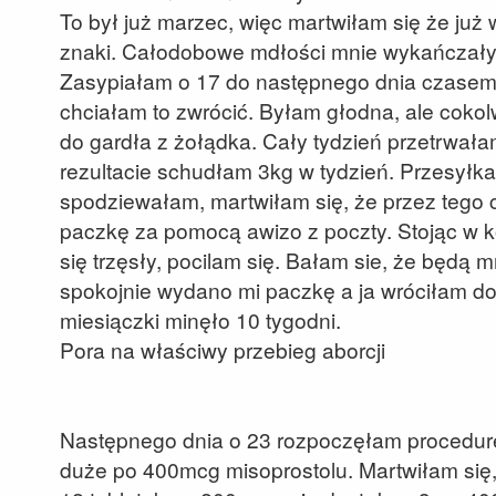
To był już marzec, więc martwiłam się że już
znaki. Całodobowe mdłości mnie wykańczały.
Zasypiałam o 17 do następnego dnia czasem.
chciałam to zwrócić. Byłam głodna, ale cokol
do gardła z żołądka. Cały tydzień przetrwała
rezultacie schudłam 3kg w tydzień. Przesyłka z
spodziewałam, martwiłam się, że przez tego 
paczkę za pomocą awizo z poczty. Stojąc w 
się trzęsły, pocilam się. Bałam sie, że będą 
spokojnie wydano mi paczkę a ja wróciłam do
miesiączki minęło 10 tygodni.
Pora na właściwy przebieg aborcji
Następnego dnia o 23 rozpoczęłam procedurę.
duże po 400mcg misoprostolu. Martwiłam się, 