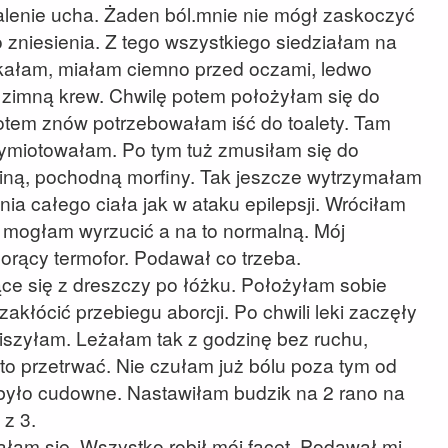
alenie ucha. Żaden ból.mnie nie mógł zaskoczyć
do zniesienia. Z tego wszystkiego siedziałam na
kakałam, miałam ciemno przed oczami, ledwo
imną krew. Chwilę potem położyłam się do
potem znów potrzebowałam iść do toalety. Tam
wymiotowałam. Po tym tuż zmusiłam się do
deiną, pochodną morfiny. Tak jeszcze wytrzymałam
nia całego ciała jak w ataku epilepsji. Wróciłam
ra mogłam wyrzucić a na to normalną. Mój
gorący termofor. Podawał co trzeba.
jące się z dreszczy po łóżku. Położyłam sobie
akłócić przebiegu aborcji. Po chwili leki zaczęły
ciszyłam. Leżałam tak z godzinę bez ruchu,
to przetrwać. Nie czułam już bólu poza tym od
o było cudowne. Nastawiłam budzik na 2 rano na
 z 3.
ałam się. Wszystko robił mój facet. Podawał mi