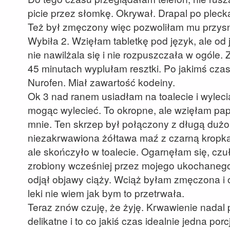
picie przez słomkę. Okrywał. Drapal po pleck
Też był zmęczony więc pozwoliłam mu przys
Wybiła 2. Wzięłam tabletkę pod język, ale od
nie nawilżala się i nie rozpuszczała w ogóle
45 minutach wyplułam resztki. Po jakimś czas
Nurofen. Miał zawartość kodeiny.
Ok 3 nad ranem usiadłam na toalecie i wylecia
mogąc wylecieć. To okropne, ale wzięłam pap
mnie. Ten skrzep był połączony z długą dużo
niezakrwawiona żółtawa maź z czarną kropka 
ale skończyło w toalecie. Ogarnęłam się, czuł
zrobiony wcześniej przez mojego ukochanego
odjął objawy ciąży. Wciąż byłam zmęczona i o
leki nie wiem jak bym to przetrwała.
Teraz znów czuję, że żyję. Krwawienie nadal p
delikatne i to co jakiś czas idealnie jedna por