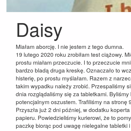
Daisy
Miałam aborcję. I nie jestem z tego dumna.
19 lutego 2020 roku zrobiłam test ciążowy. M
prostu miałam przeczucie. I to przeczucie mn
bardzo bladą druga kreskę. Oznaczało to w
histerię, po prostu myślałam. Razem z narze
takim wypadku należy zrobić. Przespaliśmy s
dnia rozglądaliśmy się za tabletkami. Byliśm
potencjalnym oszustem. Trafiliśmy na stronę 
Przyszła już 2 dni później, w dodatku koperta 
papieru. Powiedzieliśmy kurierowi, że to pomy
paczkę biorąc pod uwagę nielegalne tabletki i