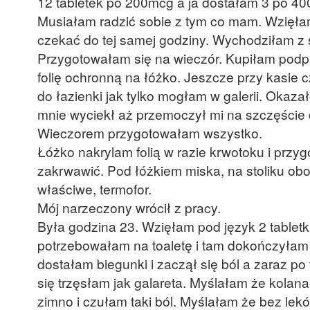
12 tabletek po 200mcg a ja dostałam 3 po 40
Musiałam radzić sobie z tym co mam. Wzięła
czekać do tej samej godziny. Wychodziłam z s
Przygotowałam się na wieczór. Kupiłam podpas
folię ochronną na łóżko. Jeszcze przy kasie
do łazienki jak tylko mogłam w galerii. Okazało
mnie wyciekł aż przemoczył mi na szczęście 
Wieczorem przygotowałam wszystko.
Łóżko nakrylam folią w razie krwotoku i przyg
zakrwawić. Pod łóżkiem miska, na stoliku obok
właściwe, termofor.
Mój narzeczony wrócił z pracy.
Była godzina 23. Wzięłam pod język 2 tabletki
potrzebowałam na toaletę i tam dokończyłam
dostałam biegunki i zaczął się ból a zaraz p
się trzęsłam jak galareta. Myślałam że kolana
zimno i czułam taki ból. Myślałam że bez le