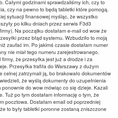
 Całymi godzinami sprawdzaliśmy ich, czy to
nia, czy na pewno to będą tabletki które pomogą.
ej sytuacji finansowej myśląc, że wszystko
ruszyły po kilku dniach przez serwis F3d3
irmy). Na początku dostałam e-mail od wow że
rzesyłki przez błąd systemu. Wzbudziło to moją
 niż zaufać im. Po jakimś czasie dostałam numer
any nie miał tego numeru zarejestrowanego.
irmy, że przesyłka jest już a drodze i za
je. Przesyłka trafiła do Warszawy z dużym
 celnej zatrzymali ją, bo brakowało dokumentów
wiedzieli, że wyślą dokumenty do uzupełnienia
am ponownie do wow mówiąc co się dzieje. Kazali
e. Tuż po tym dostałam informację o tym, że
zem pocztowa. Dostałam email od poprzedniej
 że to były tabletki poronne zostaną zniszczone