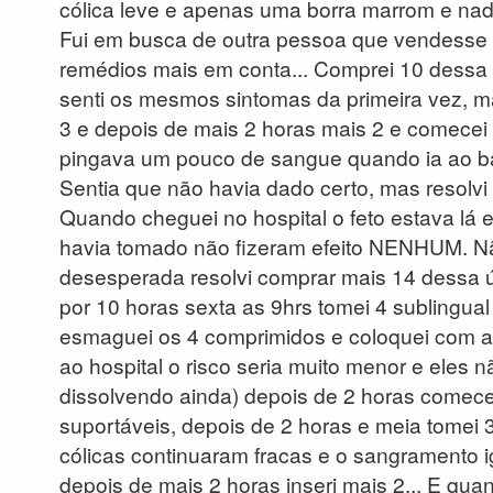
cólica leve e apenas uma borra marrom e nad
Fui em busca de outra pessoa que vendesse e
remédios mais em conta... Comprei 10 dessa 
senti os mesmos sintomas da primeira vez, m
3 e depois de mais 2 horas mais 2 e comecei
pingava um pouco de sangue quando ia ao banh
Sentia que não havia dado certo, mas resolvi 
Quando cheguei no hospital o feto estava lá 
havia tomado não fizeram efeito NENHUM. Nã
desesperada resolvi comprar mais 14 dessa ú
por 10 horas sexta as 9hrs tomei 4 sublingual e 
esmaguei os 4 comprimidos e coloquei com apl
ao hospital o risco seria muito menor e eles 
dissolvendo ainda) depois de 2 horas comecei
suportáveis, depois de 2 horas e meia tomei 
cólicas continuaram fracas e o sangramento igu
depois de mais 2 horas inseri mais 2... E qu