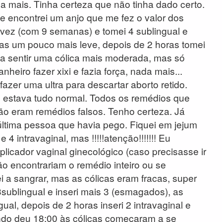
a mais. Tinha certeza que não tinha dado certo.
 encontrei um anjo que me fez o valor dos
vez (com 9 semanas) e tomei 4 sublingual e
as um pouco mais leve, depois de 2 horas tomei
 a sentir uma cólica mais moderada, mas só
eiro fazer xixi e fazia força, nada mais...
fazer uma ultra para descartar aborto retido.
e estava tudo normal. Todos os remédios que
o eram remédios falsos. Tenho certeza. Já
ltima pessoa que havia pego. Fiquei em jejum
4 intravaginal, mas !!!!!atenção!!!!!!! Eu
icador vaginal ginecológico (caso precisasse ir
não encontrariam o remédio inteiro ou se
 a sangrar, mas as cólicas eram fracas, super
3sublingual e inseri mais 3 (esmagados), as
al, depois de 2 horas inseri 2 intravaginal e
ando deu 18:00 às cólicas começaram a se