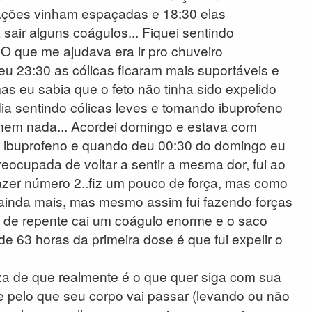
ntrações vinham espaçadas e 18:30 elas
sair alguns coágulos... Fiquei sentindo
 O que me ajudava era ir pro chuveiro
u 23:30 as cólicas ficaram mais suportáveis e
as eu sabia que o feto não tinha sido expelido
ia sentindo cólicas leves e tomando ibuprofeno
 nem nada... Acordei domingo e estava com
e ibuprofeno e quando deu 00:30 do domingo eu
preocupada de voltar a sentir a mesma dor, fui ao
azer número 2..fiz um pouco de força, mas como
ainda mais, mas mesmo assim fui fazendo forças
E de repente cai um coágulo enorme e o saco
de 63 horas da primeira dose é que fui expelir o
za de que realmente é o que quer siga com sua
 pelo que seu corpo vai passar (levando ou não