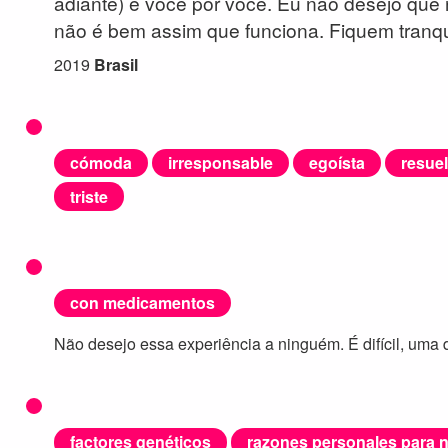
adiante) é você por você. Eu não desejo que
não é bem assim que funciona. Fiquem tranqui
2019
Brasil
cómoda
irresponsable
egoísta
resuel
triste
con medicamentos
Não desejo essa experiência a ninguém. É difícil, uma d
factores genéticos
razones personales para n