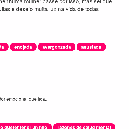
 nenhuma mulher passe por isso, mas sei que
las e desejo muita luz na vida de todas
ta
enojada
avergonzada
asustada
or emocional que fica...
o querer tener un hijo
razones de salud mental