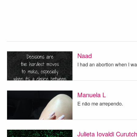
Naad
I had an abortion when I wa
Manuela L
E não me arrependo.
Julieta Iovaldi Curutc