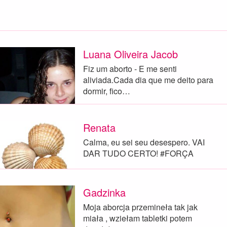
Luana Oliveira Jacob
Fiz um aborto - E me senti
aliviada.Cada dia que me deito para
dormir, fico…
Renata
Calma, eu sei seu desespero. VAI
DAR TUDO CERTO! #FORÇA
Gadzinka
Moja aborcja przemineła tak jak
miała , wziełam tabletki potem