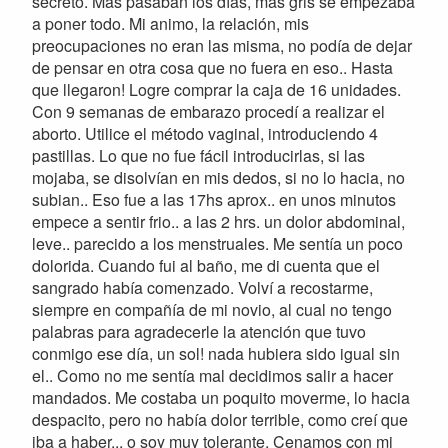
secreto. Mas pasaban los días, mas gris se empezaba
a poner todo. Mi animo, la relación, mis
preocupaciones no eran las misma, no podía de dejar
de pensar en otra cosa que no fuera en eso.. Hasta
que llegaron! Logre comprar la caja de 16 unidades.
Con 9 semanas de embarazo procedí a realizar el
aborto. Utilice el método vaginal, introduciendo 4
pastillas. Lo que no fue fácil introducirlas, si las
mojaba, se disolvían en mis dedos, si no lo hacia, no
subian.. Eso fue a las 17hs aprox.. en unos minutos
empece a sentir frio.. a las 2 hrs. un dolor abdominal,
leve.. parecido a los menstruales. Me sentía un poco
dolorida. Cuando fui al baño, me di cuenta que el
sangrado había comenzado. Volví a recostarme,
siempre en compañía de mi novio, al cual no tengo
palabras para agradecerle la atención que tuvo
conmigo ese día, un sol! nada hubiera sido igual sin
el.. Como no me sentía mal decidimos salir a hacer
mandados. Me costaba un poquito moverme, lo hacia
despacito, pero no había dolor terrible, como creí que
iba a haber... o soy muy tolerante. Cenamos con mi