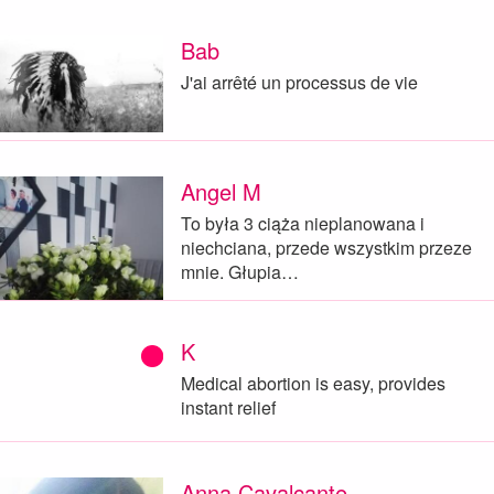
Bab
J'ai arrêté un processus de vie
Angel M
To była 3 ciąża nieplanowana i
niechciana, przede wszystkim przeze
mnie. Głupia…
K
Medical abortion is easy, provides
instant relief
Anna Cavalcante