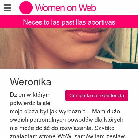
☰
Necesito las pastillas abortivas
Weronika
Dzien w którym
Comparta su experiencia
potwierdzila sie
moja ciaza był jak wyrocznia... Mam dużo
swoich personalnych powodów dla których
nie może dojść do rozwiazania. Szybko
znalazłam stronę WoW, zamówiłam zestaw.