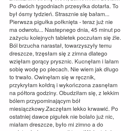
Po dwóch tygodniach przesyłka dotarła. To
był ósmy tydzień. Strasznie się bałam...
Pierwsza pigułka połknięta - teraz już nie
ma odwrotu... Nastepnego dnia, 45 minut po
zażyciu kolejnych tabletek poczułam się źle.
Ból brzucha narastał, towarzyszyły temu
dreszcze, trzęsłam się z zimna dlatego
wzięłam gorący prysznic. Kucnęłam i lałam
sobię wodę po plecach. Nie wiem jak długo
to trwało. Owinęłam się w ręcznik,
przykryłam kołdrą i wykończona zasnęłam
na półtora godziny. Obudziłam się, z lekkim
bólem przypominającym bół
miesiączkowy.Zaczęłam lekko krwawić. Po
ostatniej dawce pigułek nie bolało już nic,
miałam dreszcze, było mi zimno a do