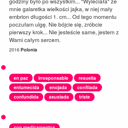
godziny było po wszystkim... "Wyleciała" ze
mnie galaretka wielkości jajka, w niej mały
embrion długości 1. cm... Od tego momentu
poczułam ulgę. Nie bójcie się, zróbcie
pierwszy krok... Nie jesteście same, jestem z
Wami całym sercem.
2016
Polonia
en paz
irresponsable
resuelta
entumecida
enojada
confiiada
confundida
asustada
triste
con medicamentos