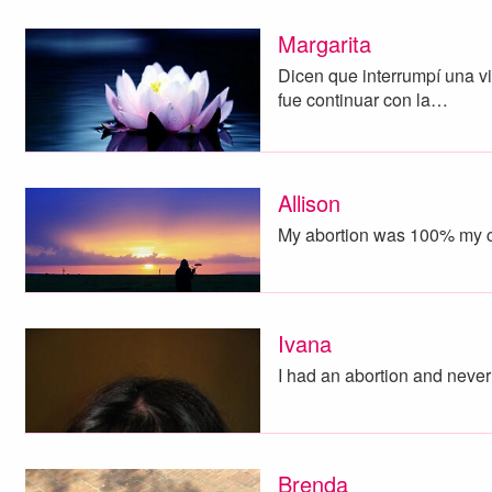
Margarita
Dicen que interrumpí una vi
fue continuar con la…
Allison
My abortion was 100% my c
Ivana
I had an abortion and never
Brenda