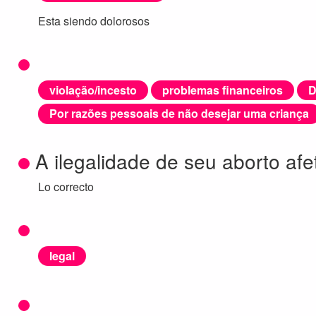
Esta siendo dolorosos
violação/incesto
problemas financeiros
D
Por razões pessoais de não desejar uma criança
A ilegalidade de seu aborto af
Lo correcto
legal