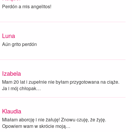
Perdón a mis angelitos!
Luna
Aún grito perdón
Izabela
Mam 20 lat i zupełnie nie byłam przygotowana na ciąże.
Ja i mój chłopak…
Klaudia
Miałam aborcję i nie żałuję! Znowu czuję, że żyję.
Opowiem wam w skrócie moją…