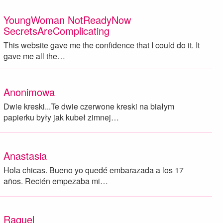
YoungWoman NotReadyNow
SecretsAreComplicating
This website gave me the confidence that I could do it. It
gave me all the…
Anonimowa
Dwie kreski...Te dwie czerwone kreski na białym
papierku były jak kubeł zimnej…
Anastasia
Hola chicas. Bueno yo quedé embarazada a los 17
años. Recién empezaba mi…
Raquel