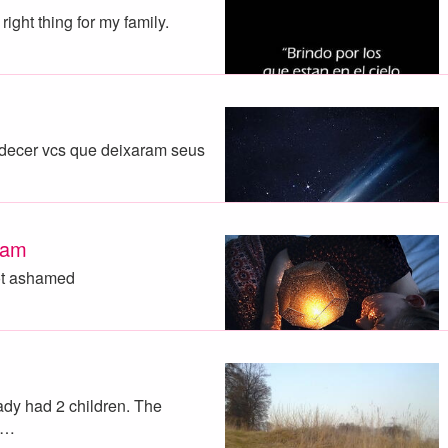
ight thing for my family.
adecer vcs que deixaram seus
ram
not ashamed
ady had 2 children. The
t…