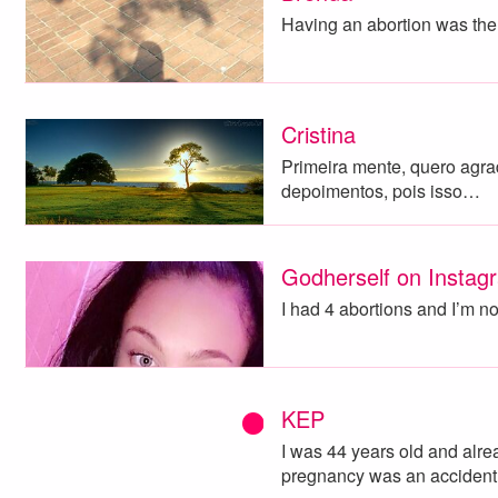
Having an abortion was the r
Cristina
Primeira mente, quero agr
depoimentos, pois isso…
Godherself on Instag
I had 4 abortions and I’m 
KEP
I was 44 years old and alre
pregnancy was an acciden