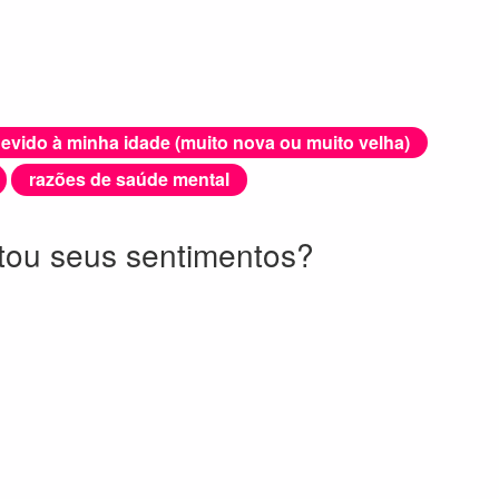
evido à minha idade (muito nova ou muito velha)
razões de saúde mental
etou seus sentimentos?